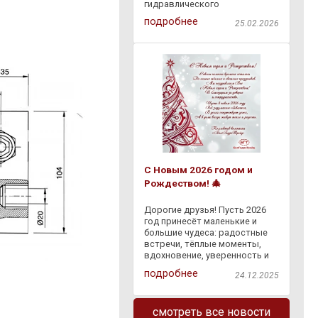
гидравлического
оборудования через
подробнее
25.02.2026
"Европочту" бесплатно по
всей Республике Беларусь.
Доступна оплата наложенным
платежом на ПВЗ "Европочты"
. Заказывайте
С Новым 2026 годом и
Рождеством! 🎄
Дорогие друзья! Пусть 2026
год принесёт маленькие и
большие чудеса: радостные
встречи, тёплые моменты,
вдохновение, уверенность и
светлые перемены. Пусть
подробнее
24.12.2025
сбывается задуманное, а
каждый день дарит что-то
доброе — и в делах, и в жизни.
смотреть все новости
Спасибо, что