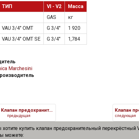
ТИП
VI - V2
Масса
GAS
кг
VAU 3/4" OMT
G 3/4"
1 920
VAU 3/4" OMT SE
G 3/4"
1,784
дитель
ica Marchesini
производитель
Клапан предохранительный перек
предыдущая
следующая
ы хотите купить клапан предохранительный перекрёстный 
вы можете: