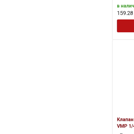
в нали
159
.
28
Клапан
VMP 1/