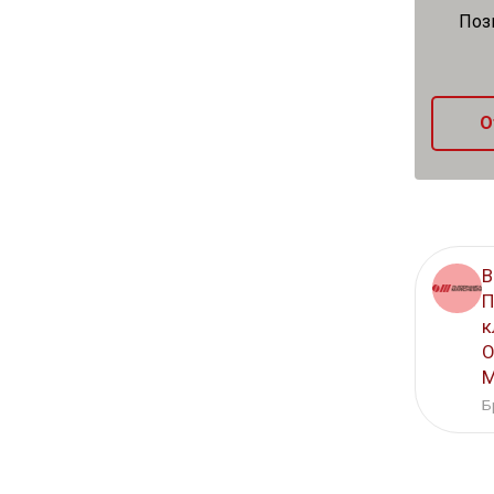
Поз
О
В
П
к
O
M
Б