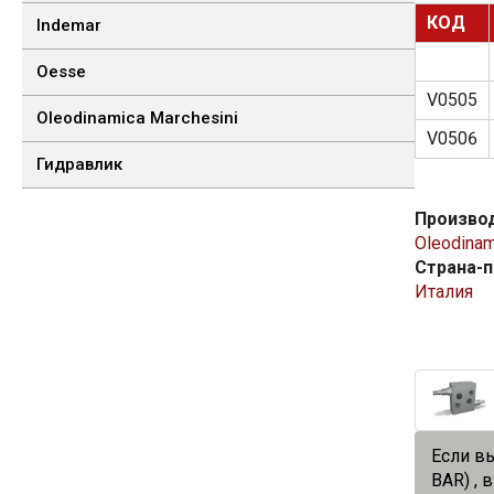
КОД
Indemar
Oesse
V0505
Oleodinamica Marchesini
V0506
Гидравлик
Произво
Oleodinam
Страна-
Италия
Если в
BAR) , 