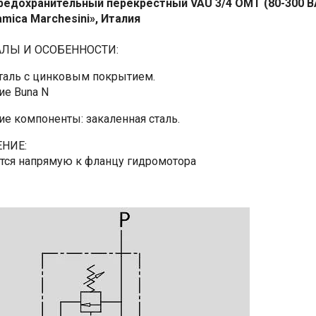
редохранительный перекрёстный VAU 3/4 OMT (80-300 BA
amica Marchesini», Италия
ЛЫ И ОСОБЕННОСТИ:
сталь с цинковым покрытием.
ие Buna N
ие компоненты: закаленная сталь.
НИЕ:
тся напрямую к фланцу гидромотора