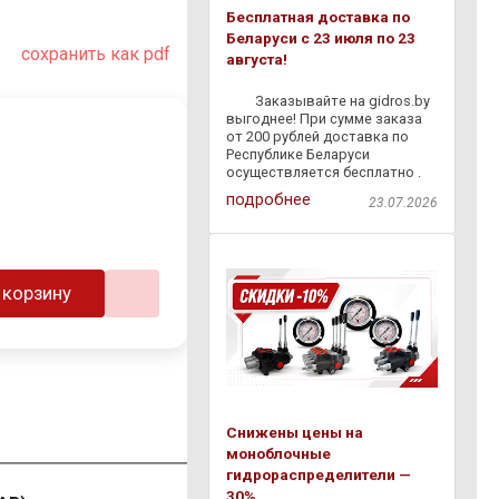
Бесплатная доставка по
Беларуси с 23 июля по 23
сохранить как pdf
августа!
⠀ ⠀ Заказывайте на gidros.by
выгоднее! При сумме заказа
от 200 рублей доставка по
Республике Беларуси
осуществляется бесплатно .
Мы быстро доставим
подробнее
23.07.2026
гидравлическое
оборудование,
комплектующие и расходные
материалы прямо к вам — без
лишних затрат и
 корзину
Снижены цены на
моноблочные
гидрораспределители —
30%