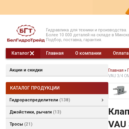
Гидравлика для техники и производства.
Более 10 000 деталей на складе в Минске
Подбор, поставка, гарантия.
Каталог
Главная
О компании
Оплата
Акции и скидки
Главная
»
VAU 3/4 O
КАТАЛОГ ПРОДУКЦИИ
Гидрораспределители
138
Клап
Гидрораспределители моноблочные
Гидрораспределители секционные
Гидрораспределители СЕТОР
смотреть все
Джойстики, рычаги
13
VAU 
Тросы
21