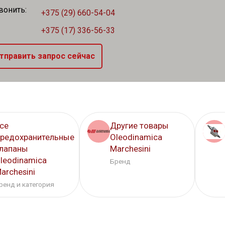
вонить:
+375 (29) 660-54-04
+375 (17) 336-56-33
тправить запрос сейчас
се
Другие товары
редохранительные
Oleodinamica
лапаны
Marchesini
leodinamica
Бренд
archesini
ренд и категория