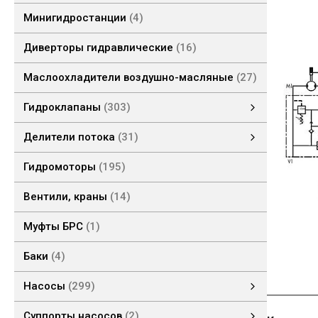
Минигидростанции
4
Диверторы гидравлические
16
Маслоохладители воздушно-масляные
27
Гидроклапаны
303
Гидроклапаны давления
Гидроклапаны обратные
Предохранительные клапаны
Модульные клапаны
Клапаны концевые
Гидроклапаны расхода
Делители потока
31
Шестеренные делители потока
Делители потока клапанные
Гидромоторы
195
Вентили, краны
14
Муфты БРС
1
Баки
4
Насосы
299
Насосы НШ
Насосы ручные
Насосы поршневые
Насосы шестеренные
Суппорты насосов
2