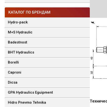
КАТАЛОГ ПО БРЕНДАМ
Hydro-pack
M+S Hydraulic
Badestnost
BHT Hydraulics
Borelli
Caproni
Dicsa
GPA Hydraulics Eguipment
Техничес
Hidro Pnevmo Tehnika