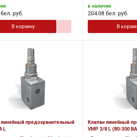
чии
в наличии
бел. руб.
204
.
08
бел. руб.
В корзину
В корзи
 линейный предохранительный
Клапан линейный п
4 L
VMP 3/8 L (80-300 B