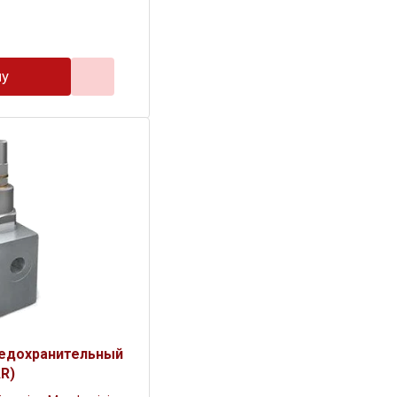
ну
редохранительный
AR)