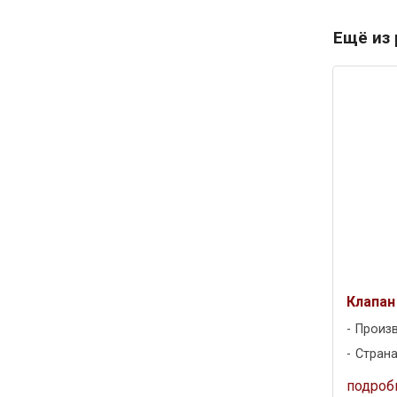
Ещё из
Клапан
Произ
Страна
подроб