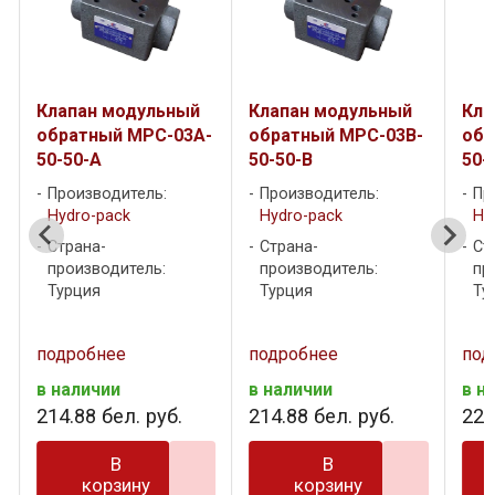
Клапан модульный
Клапан модульный
Кла
-
обратный MPC-03A-
обратный MPC-03B-
обр
50-50-A
50-50-B
50-
Производитель:
Производитель:
Пр
Hydro-pack
Hydro-pack
Hy
Страна-
Страна-
Ст
производитель:
производитель:
пр
Турция
Турция
Ту
подробнее
подробнее
под
в наличии
в наличии
в н
214
.
88
бел. руб.
214
.
88
бел. руб.
229
В
В
корзину
корзину