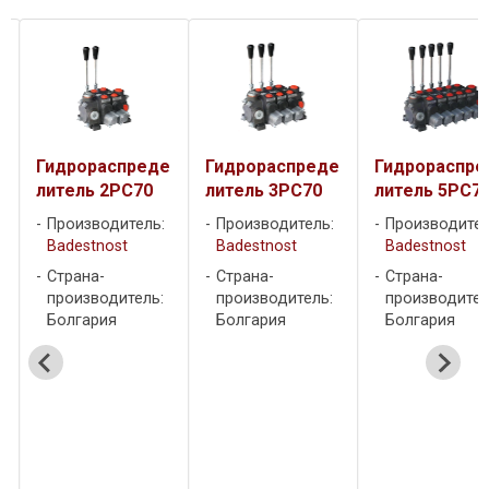
е
Гидрораспреде
Гидрораспреде
Гидрораспре
литель 2PC70
литель 3PC70
литель 5PC7
Производитель:
Производитель:
Производител
Badestnost
Badestnost
Badestnost
Страна-
Страна-
Страна-
производитель:
производитель:
производител
A
Болгария
Болгария
Болгария
P