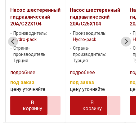
й
Насос шестеренный
Насос шестеренный
Нас
гидравлический
гидравлический
гид
20A/C22X104
20A/C25X104
20A
Производитель:
Производитель:
Пр
Hydro-pack
Hydro-pack
Hy
Страна-
Страна-
Ст
производитель:
производитель:
пр
Турция
Турция
Ту
подробнее
подробнее
под
под заказ
под заказ
под
цену уточняйте
цену уточняйте
цен
В
В
корзину
корзину