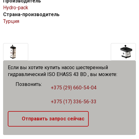
Производитель
Hydro-pack
Страна-производитель
Турция
Если вы хотите купить насос шестеренный
гидравлический ISO EHASS 43 BD , вы можете:
Позвонить:
+375 (29) 660-54-04
+375 (17) 336-56-33
Отправить запрос сейчас