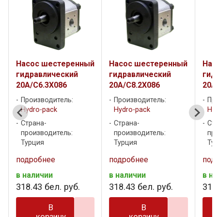
й
Насос шестеренный
Насос шестеренный
Нас
гидравлический
гидравлический
гид
20A/C6.3X086
20A/C8.2X086
20A
Производитель:
Производитель:
Пр
Hydro-pack
Hydro-pack
Hy
Страна-
Страна-
Ст
производитель:
производитель:
пр
Турция
Турция
Ту
подробнее
подробнее
под
в наличии
в наличии
в н
318
.
43
бел. руб.
318
.
43
бел. руб.
318
В
В
корзину
корзину