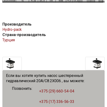
Производитель
Hydro-pack
Страна-производитель
Турция
Если вы хотите купить насос шестеренный
гидравлический 20A/C8.2X006 , вы можете:
Позвонить:
+375 (29) 660-54-04
+375 (17) 336-56-33