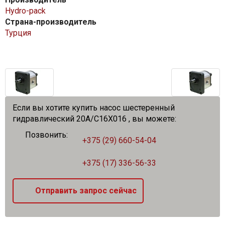
Hydro-pack
Страна-производитель
Турция
Если вы хотите купить насос шестеренный
гидравлический 20A/C16X016 , вы можете:
Позвонить:
+375 (29) 660-54-04
+375 (17) 336-56-33
Отправить запрос сейчас