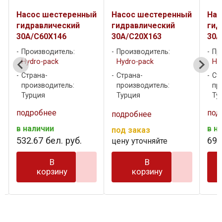
й
Насос шестеренный
Насос шестеренный
Нас
гидравлический
гидравлический
гид
30A/C60X146
30A/C20X163
30A
Производитель:
Производитель:
Пр
Hydro-pack
Hydro-pack
Hy
Страна-
Страна-
Ст
производитель:
производитель:
пр
Турция
Турция
Ту
подробнее
под
подробнее
в наличии
в н
под заказ
532
.
67
бел. руб.
692
цену уточняйте
В
В
корзину
корзину