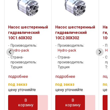
й
Насос шестеренный
Насос шестеренный
Нас
гидравлический
гидравлический
гид
10C1.60X302
10C2.00X302
10C
Производитель:
Производитель:
Пр
Hydro-pack
Hydro-pack
Hy
Страна-
Страна-
Ст
производитель:
производитель:
пр
Турция
Турция
Ту
подробнее
подробнее
под
под заказ
под заказ
под
цену уточняйте
цену уточняйте
цен
В
В
корзину
корзину