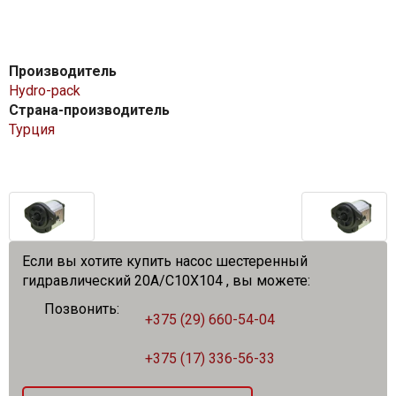
Производитель
Hydro-pack
Страна-производитель
Турция
Если вы хотите купить насос шестеренный
гидравлический 20A/C10X104 , вы можете:
Позвонить:
+375 (29) 660-54-04
+375 (17) 336-56-33