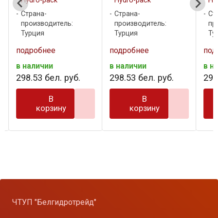
Hydro-pack
Hydro-pack
Hy
Страна-
Страна-
Ст
производитель:
производитель:
пр
Турция
Турция
Ту
подробнее
подробнее
под
в наличии
в наличии
в н
298
.
53
бел. руб.
298
.
53
бел. руб.
298
В
В
корзину
корзину
ЧТУП "Белгидротрейд"