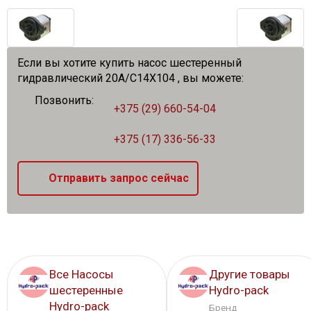
Если вы хотите купить насос шестеренный
гидравлический 20A/C14X104 , вы можете:
Позвонить:
+375 (29) 660-54-04
+375 (17) 336-56-33
Отправить запрос сейчас
Все Насосы
Другие товары
шестеренные
Hydro-pack
Hydro-pack
Бренд