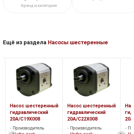
Бренд и категория
Ещё из раздела
Насосы шестеренные
й
Насос шестеренный
Насос шестеренный
Нас
гидравлический
гидравлический
гид
20A/C19X008
20A/C22X008
20A
Производитель:
Производитель:
Пр