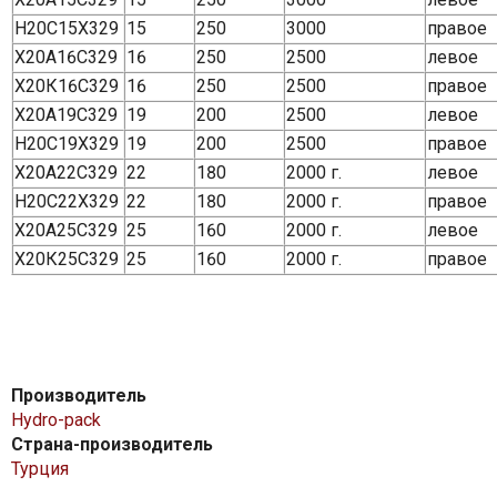
H20C15X329
15
250
3000
правое
Х20А16С329
16
250
2500
левое
Х20К16С329
16
250
2500
правое
Х20А19С329
19
200
2500
левое
H20C19X329
19
200
2500
правое
Х20А22С329
22
180
2000 г.
левое
H20C22X329
22
180
2000 г.
правое
Х20А25С329
25
160
2000 г.
левое
Х20К25С329
25
160
2000 г.
правое
Производитель
Hydro-pack
Страна-производитель
Турция