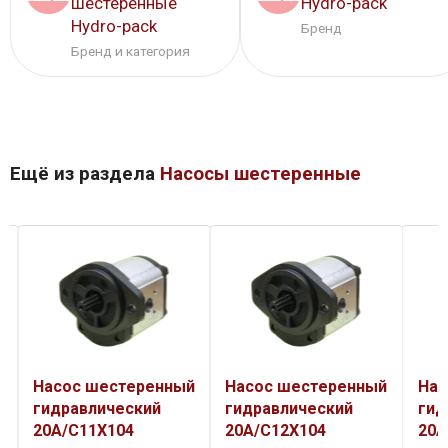
шестеренные
Hydro-pack
Hydro-pack
Бренд
Бренд и категория
Ещё из раздела
Насосы шестеренные
й
Насос шестеренный
Насос шестеренный
Нас
гидравлический
гидравлический
гид
20A/C12X104
20A/C14X104
20A