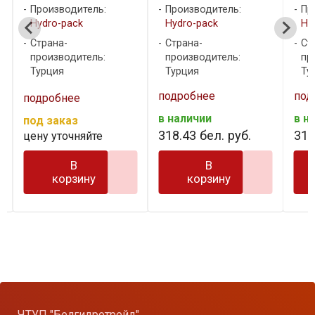
Производитель:
Производитель:
Пр
Hydro-pack
Hydro-pack
Hy
Страна-
Страна-
Ст
производитель:
производитель:
пр
Турция
Турция
Ту
подробнее
подробнее
под
в наличии
в наличии
под
318
.
43
бел. руб.
318
.
43
бел. руб.
цен
В
В
корзину
корзину
…
ЧТУП "Белгидротрейд"