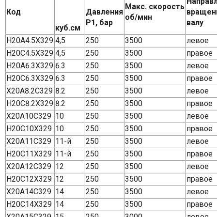
Направ
Макс. скорость
Код
Давления
вращен
об/мин
P1, бар
валу
куб.см
H20A4.5X329
4,5
250
3500
левое
H20C4.5X329
4,5
250
3500
правое
H20A6.3X329
6.3
250
3500
левое
H20C6.3X329
6.3
250
3500
правое
Х20А8.2С329
8.2
250
3500
левое
H20C8.2X329
8.2
250
3500
правое
Х20А10С329
10
250
3500
левое
H20C10X329
10
250
3500
правое
Х20А11С329
11-й
250
3500
левое
H20C11X329
11-й
250
3500
правое
Х20А12С329
12
250
3500
левое
H20C12X329
12
250
3500
правое
Х20А14С329
14
250
3500
левое
H20C14X329
14
250
3500
правое
Х20А15С329
15
250
3000
левое