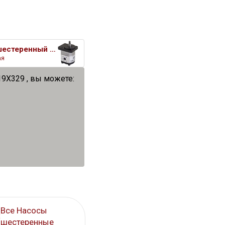
Насос шестеренный гидравлическ
ая
9X329 , вы можете:
Все Насосы
шестеренные