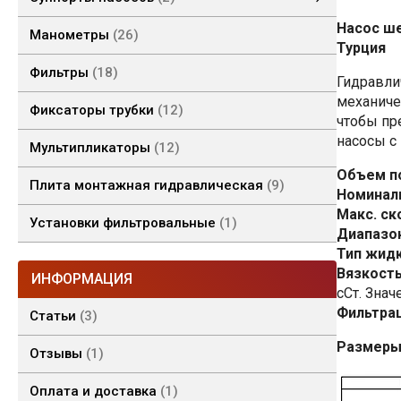
Суппорты насосов 2 гр.
Насос ше
Манометры
26
Турция
Фильтры
18
Гидравли
механиче
Фиксаторы трубки
12
чтобы пр
насосы с
Мультипликаторы
12
Объем п
Плита монтажная гидравлическая
9
Номинал
Макс. ск
Установки фильтровальные
1
Диапазо
Тип жидк
Вязкость
ИНФОРМАЦИЯ
сСт. Знач
Фильтрац
Статьи
3
Размеры
Отзывы
1
Оплата и доставка
1