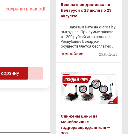
Бесплатная доставка по
сохранить как pdf
Беларуси с 23 июля по 23
августа!
⠀ ⠀ Заказывайте на gidros.by
выгоднее! При сумме заказа
от 200 рублей доставка по
Республике Беларуси
осуществляется бесплатно .
Мы быстро доставим
подробнее
23.07.2026
гидравлическое
оборудование,
комплектующие и расходные
материалы прямо к вам — без
 корзину
лишних затрат и
Снижены цены на
моноблочные
гидрораспределители —
30%