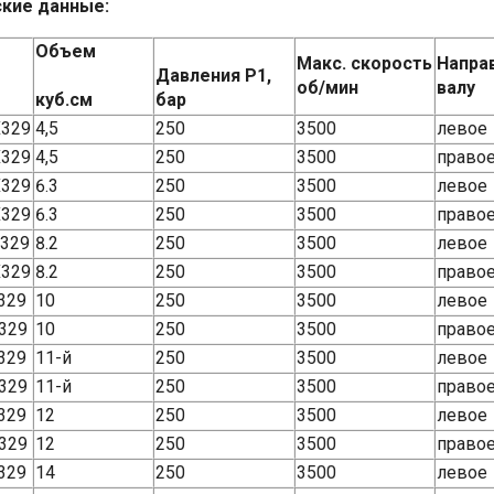
кие данные:
Объем
Макс. скорость
Напра
Давления P1,
об/мин
валу
куб.см
бар
X329
4,5
250
3500
левое
X329
4,5
250
3500
право
X329
6.3
250
3500
левое
X329
6.3
250
3500
право
С329
8.2
250
3500
левое
X329
8.2
250
3500
право
329
10
250
3500
левое
329
10
250
3500
право
329
11-й
250
3500
левое
329
11-й
250
3500
право
329
12
250
3500
левое
329
12
250
3500
право
329
14
250
3500
левое