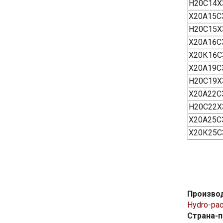
H20C14X
Х20А15С
H20C15X
Х20А16С
Х20К16С
Х20А19С
H20C19X
Х20А22С
H20C22X
Х20А25С
Х20К25С
Произво
Hydro-pa
Страна-