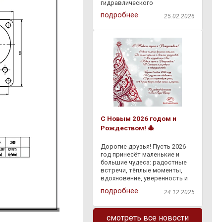
гидравлического
оборудования через
подробнее
25.02.2026
"Европочту" бесплатно по
всей Республике Беларусь.
Доступна оплата наложенным
платежом на ПВЗ "Европочты"
. Заказывайте
С Новым 2026 годом и
Рождеством! 🎄
Дорогие друзья! Пусть 2026
год принесёт маленькие и
большие чудеса: радостные
встречи, тёплые моменты,
вдохновение, уверенность и
светлые перемены. Пусть
подробнее
24.12.2025
сбывается задуманное, а
каждый день дарит что-то
доброе — и в делах, и в жизни.
смотреть все новости
Спасибо, что