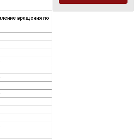
вление вращения по
е
е
е
е
е
е