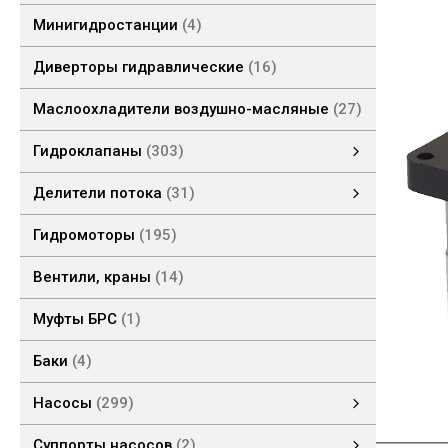
Минигидростанции
4
Диверторы гидравлические
16
Маслоохладители воздушно-масляные
27
Гидроклапаны
303
Гидроклапаны давления
Гидроклапаны обратные
Предохранительные клапаны
Модульные клапаны
Клапаны концевые
Гидроклапаны расхода
Делители потока
31
Шестеренные делители потока
Делители потока клапанные
Гидромоторы
195
Вентили, краны
14
Муфты БРС
1
Баки
4
Насосы
299
Насосы НШ
Насосы ручные
Насосы поршневые
Насосы шестеренные
Суппорты насосов
2