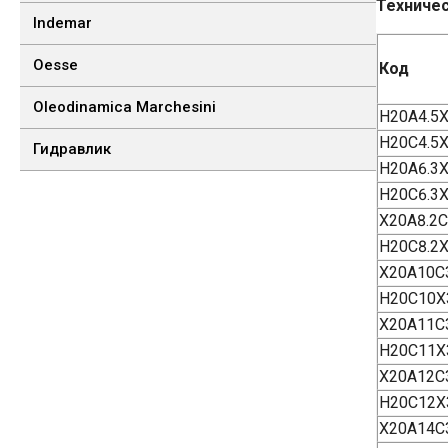
Техничес
Indemar
Oesse
Код
Oleodinamica Marchesini
H20A4.5
H20C4.5
Гидравлик
H20A6.3
H20C6.3
Х20А8.2
H20C8.2
Х20А10С
H20C10X
Х20А11С
H20C11X
Х20А12С
H20C12X
Х20А14С