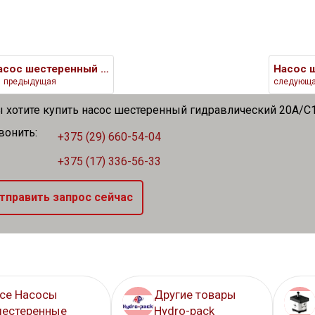
Насос шестеренный гидравлическ
предыдущая
следующ
ы хотите купить насос шестеренный гидравлический 20A/C1
вонить:
+375 (29) 660-54-04
+375 (17) 336-56-33
тправить запрос сейчас
се Насосы
Другие товары
естеренные
Hydro-pack