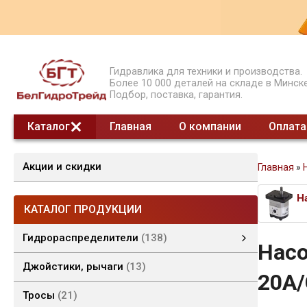
Гидравлика для техники и производства.
Более 10 000 деталей на складе в Минске
Подбор, поставка, гарантия.
Каталог
Главная
О компании
Оплата
Акции и скидки
Главная
»
КАТАЛОГ ПРОДУКЦИИ
Гидрораспределители
138
Насо
Гидрораспределители моноблочные
Гидрораспределители секционные
Гидрораспределители СЕТОР
смотреть все
Джойстики, рычаги
13
20A
Тросы
21