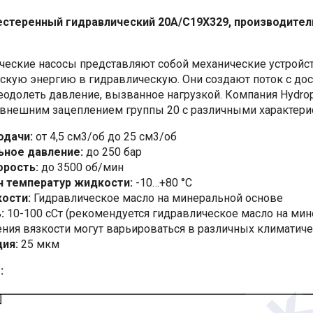
стеренный гидравлический 20A/C19X329, производитель
ческие насосы представляют собой механические устройс
скую энергию в гидравлическую. Они создают поток с до
еодолеть давление, вызванное нагрузкой. Компания Hydro
 внешним зацеплением группы 20 с различными характери
одачи:
от 4,5 см3/об до 25 см3/об
ьное давление:
до 250 бар
орость:
до 3500 об/мин
н температур жидкости:
-10…+80 °C
ости:
Гидравлическое масло на минеральной основе
:
10-100 сСт (рекомендуется гидравлическое масло на мин
ения вязкости могут варьироваться в различных климатичес
ия:
25 мкм
: