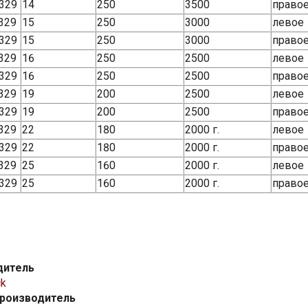
329
14
250
3500
право
329
15
250
3000
левое
329
15
250
3000
право
329
16
250
2500
левое
329
16
250
2500
право
329
19
200
2500
левое
329
19
200
2500
право
329
22
180
2000 г.
левое
329
22
180
2000 г.
право
329
25
160
2000 г.
левое
329
25
160
2000 г.
право
дитель
ck
производитель