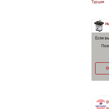
Турция
Если в
Поз
О
В
ш