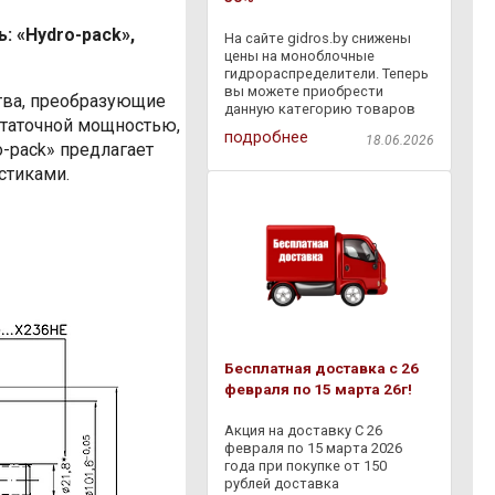
: «Hydro-pack»,
На сайте gidros.by снижены
цены на моноблочные
гидрораспределители. Теперь
вы можете приобрести
тва, преобразующие
данную категорию товаров
статочной мощностью,
со скидкой - 30% . Также с
подробнее
18.06.2026
18.06.2026 по 06.07.2026
-pack» предлагает
действует дополнительная
стиками.
скидка - 10% на товары,
представленные в разделе
Бесплатная доставка с 26
февраля по 15 марта 26г!
Акция на доставку С 26
февраля по 15 марта 2026
года при покупке от 150
рублей доставка