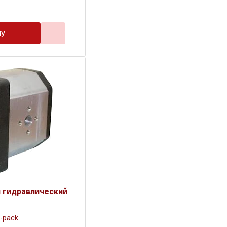
ну
 гидравлический
-pack