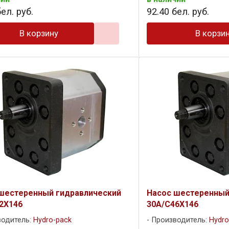
ел. руб.
92
.
40
бел. руб.
В корзину
В корзи
шестеренный гидравлический
Насос шестеренный
2X146
30A/C46X146
водитель:
Hydro-pack
Производитель:
Hydro