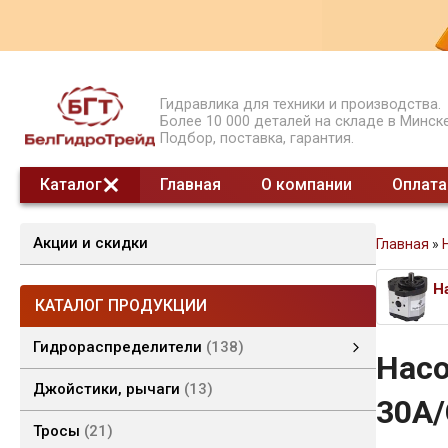
Гидравлика для техники и производства.
Более 10 000 деталей на складе в Минске
Подбор, поставка, гарантия.
Каталог
Главная
О компании
Оплата
Акции и скидки
Главная
»
КАТАЛОГ ПРОДУКЦИИ
Гидрораспределители
138
Насо
Гидрораспределители моноблочные
Гидрораспределители секционные
Гидрораспределители СЕТОР
смотреть все
Джойстики, рычаги
13
30A
Тросы
21