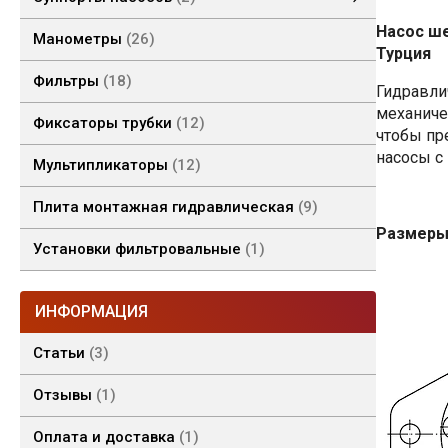
Суппорты насосов 2 гр.
Насос ше
Манометры
26
Турция
Фильтры
18
Гидравли
механиче
Фиксаторы трубки
12
чтобы пр
насосы с
Мультипликаторы
12
Плита монтажная гидравлическая
9
Размеры
Установки фильтровальные
1
ИНФОРМАЦИЯ
Статьи
3
Отзывы
1
Оплата и доставка
1