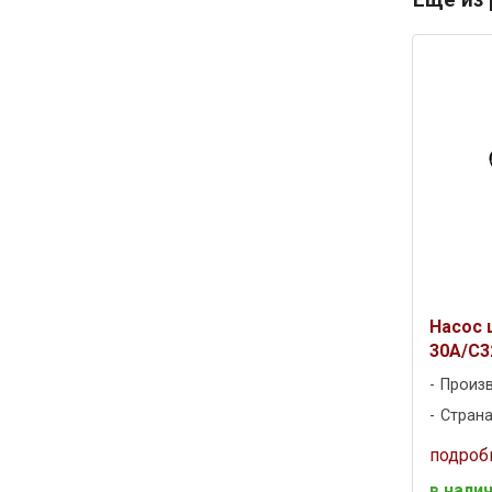
Насос 
30A/C3
Произ
Страна
подроб
в нали