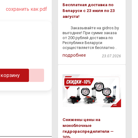
Бесплатная доставка по
сохранить как pdf
Беларуси с 23 июля по 23
августа!
⠀ ⠀ Заказывайте на gidros.by
выгоднее! При сумме заказа
от 200 рублей доставка по
Республике Беларуси
осуществляется бесплатно .
Мы быстро доставим
подробнее
23.07.2026
гидравлическое
оборудование,
комплектующие и расходные
материалы прямо к вам — без
 корзину
лишних затрат и
Снижены цены на
моноблочные
гидрораспределители —
30%