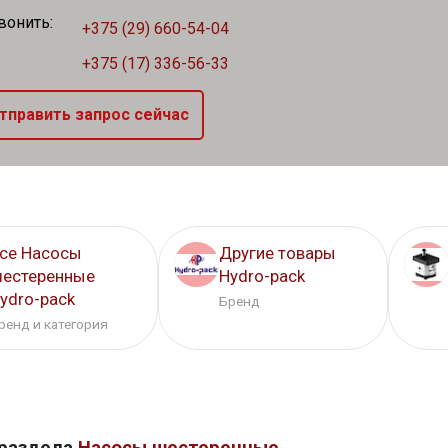
вонить:
+375 (29) 660-54-04
+375 (17) 336-56-33
тправить запрос сейчас
се Насосы
Другие товары
естеренные
Hydro-pack
ydro-pack
Бренд
ренд и категория
 раздела
Насосы шестеренные