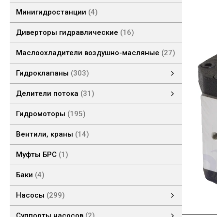
Минигидростанции
4
Диверторы гидравлические
16
Маслоохладители воздушно-масляные
27
Гидроклапаны
303
Гидроклапаны давления
Гидроклапаны обратные
Предохранительные клапаны
Модульные клапаны
Клапаны концевые
Гидроклапаны расхода
Делители потока
31
Шестеренные делители потока
Делители потока клапанные
Гидромоторы
195
Вентили, краны
14
Муфты БРС
1
Баки
4
Насосы
299
Насосы НШ
Насосы ручные
Насосы поршневые
Насосы шестеренные
Суппорты насосов
2