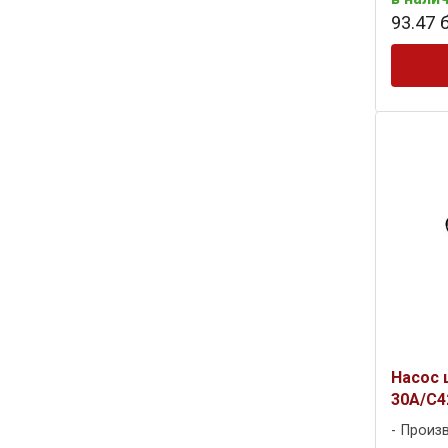
93
.
47
б
Насос 
30A/C4
Произ