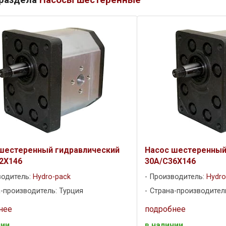
шестеренный гидравлический
Насос шестеренный
2X146
30A/C36X146
водитель:
Hydro-pack
Производитель:
Hydro
-производитель: Турция
Страна-производител
нее
подробнее
чии
в наличии