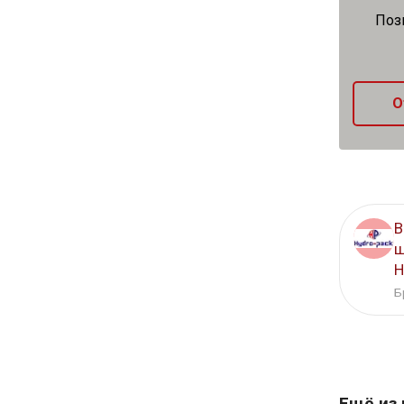
Поз
О
В
ш
H
Б
Ещё из