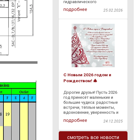
гидравлического
оборудования через
подробнее
25.02.2026
"Европочту" бесплатно по
всей Республике Беларусь.
Доступна оплата наложенным
платежом на ПВЗ "Европочты"
. Заказывайте
С Новым 2026 годом и
Рождеством! 🎄
Дорогие друзья! Пусть 2026
год принесёт маленькие и
большие чудеса: радостные
встречи, тёплые моменты,
вдохновение, уверенность и
светлые перемены. Пусть
подробнее
24.12.2025
сбывается задуманное, а
каждый день дарит что-то
доброе — и в делах, и в жизни.
смотреть все новости
Спасибо, что