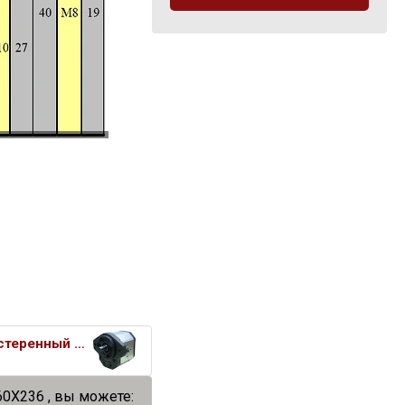
Насос шестеренный гидравлическ
0X236 , вы можете: