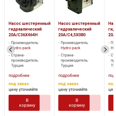
й
Насос шестеренный
Насос шестеренный
Нас
гидравлический
гидравлический
гид
20A/C36X464H
20A/C4,5X080
20A
Производитель:
Производитель:
Пр
Hydro-pack
Hydro-pack
Hy
Страна-
Страна-
Ст
производитель:
производитель:
пр
Турция
Турция
Ту
подробнее
подробнее
под
под заказ
под заказ
под
цену уточняйте
цену уточняйте
цен
В
В
корзину
корзину