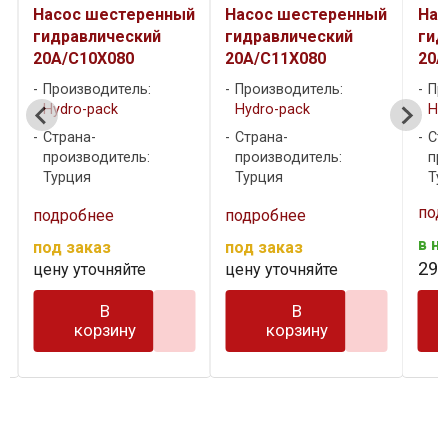
й
Насос шестеренный
Насос шестеренный
Нас
гидравлический
гидравлический
гид
20A/C11X080
20A/C12X080
20A
Производитель:
Производитель:
Пр
Hydro-pack
Hydro-pack
Hy
Страна-
Страна-
Ст
производитель:
производитель:
пр
Турция
Турция
Ту
подробнее
подробнее
под
в наличии
под заказ
под
295
.
46
бел. руб.
цену уточняйте
цен
В
В
корзину
корзину
…