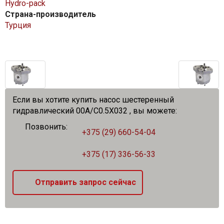
Hydro-pack
Страна-производитель
Турция
Если вы хотите купить насос шестеренный
гидравлический 00A/C0.5X032 , вы можете:
Позвонить:
+375 (29) 660-54-04
+375 (17) 336-56-33
Отправить запрос сейчас