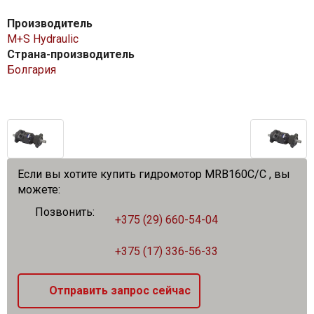
Производитель
M+S Hydraulic
Страна-производитель
Болгария
Если вы хотите купить гидромотор MRB160C/C , вы
можете:
Позвонить:
+375 (29) 660-54-04
+375 (17) 336-56-33
Отправить запрос сейчас