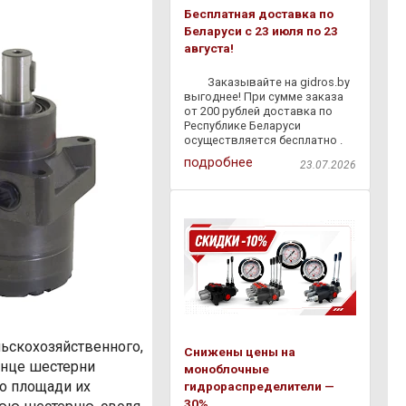
Бесплатная доставка по
Беларуси с 23 июля по 23
августа!
⠀ ⠀ Заказывайте на gidros.by
выгоднее! При сумме заказа
от 200 рублей доставка по
Республике Беларуси
осуществляется бесплатно .
Мы быстро доставим
подробнее
23.07.2026
гидравлическое
оборудование,
комплектующие и расходные
материалы прямо к вам — без
лишних затрат и
ьскохозяйственного,
Снижены цены на
енце шестерни
моноблочные
о площади их
гидрораспределители —
30%