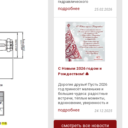
гидравлического
оборудования через
подробнее
25.02.2026
"Европочту" бесплатно по
всей Республике Беларусь.
Доступна оплата наложенным
платежом на ПВЗ "Европочты"
. Заказывайте
С Новым 2026 годом и
Рождеством! 🎄
Дорогие друзья! Пусть 2026
год принесёт маленькие и
большие чудеса: радостные
встречи, тёплые моменты,
вдохновение, уверенность и
светлые перемены. Пусть
подробнее
24.12.2025
сбывается задуманное, а
каждый день дарит что-то
доброе — и в делах, и в жизни.
смотреть все новости
Спасибо, что