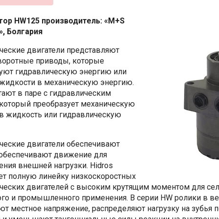
тор HW125 производитель:
«M+S
», Болгария
ческие двигатели представляют
воротные приводы, которые
уют гидравлическую энергию или
жидкости в механическую энергию.
тают в паре с гидравлическим
 который преобразует механическую
в жидкость или гидравлическую
ческие двигатели обеспечивают
 обеспечивают движение для
ния внешней нагрузки. Hidros
ет полную линейку низкоскоростных
ческих двигателей с высоким крутящим моментом для сел
го и промышленного применения. В серии HW ролики в в
т местное напряжение, распределяют нагрузку на зубья п