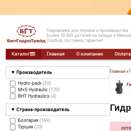
Гидравлика для техники и производства.
Более 10 000 деталей на складе в Минске
Подбор, поставка, гарантия.
Каталог
Главная
О компании
Оплата
Гидрораспределители моноблочные
Гидрораспределители секционные
Гидрораспределители СЕТОР
Гидроклапаны давления
Гидроклапаны обратные
Предохранительные клапаны
Модульные клапаны
Шестеренные делители потока
Насосы НШ
Насосы ручные
Суппорты насосов 2 гр.
Насосы поршневые
Насосы шестеренные
Клапаны концевые
Делители потока клапанные
Гидроклапаны расхода
смотреть все
Главная
»
Производитель
Hydro-pack
20
Г
M+S Hydraulic
170
BHT Hydraulics
4
Гид
Страна-производитель
Болгария
169
Турция
20
оста