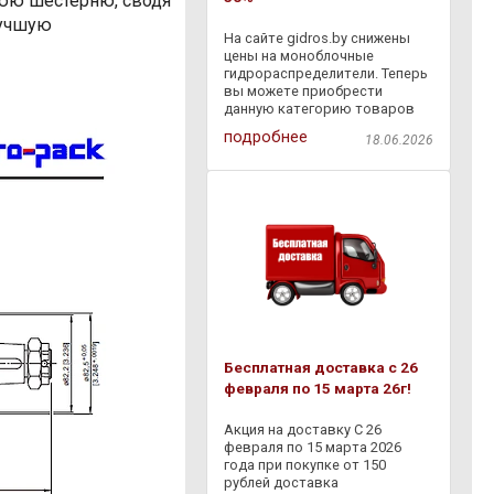
юю шестерню, сводя
лучшую
На сайте gidros.by снижены
цены на моноблочные
гидрораспределители. Теперь
вы можете приобрести
данную категорию товаров
со скидкой - 30% . Также с
подробнее
18.06.2026
18.06.2026 по 06.07.2026
действует дополнительная
скидка - 10% на товары,
представленные в разделе
Бесплатная доставка с 26
февраля по 15 марта 26г!
Акция на доставку С 26
февраля по 15 марта 2026
года при покупке от 150
рублей доставка