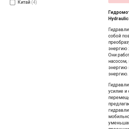
Китай
4
Гидромо
Hydraulic
Гидравли
собой по
преобраз
энергию 
Они рабо
насосом,
энергию 
энергию.
Гидравли
усилие и
перемеще
предлага
гидравли
мобильно
уменьшаю