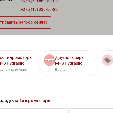
+375 (29) 660-54-04
+375 (17) 336-56-33
тправить запрос сейчас
се Гидромоторы
Другие товары
+S Hydraulic
M+S Hydraulic
ренд и категория
Бренд
 раздела
Гидромоторы