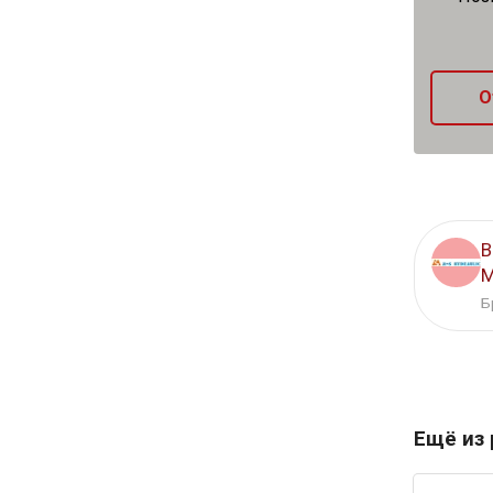
О
В
M
Б
Ещё из