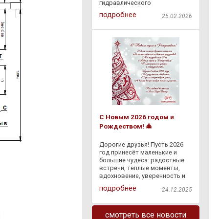
гидравлического
оборудования через
подробнее
25.02.2026
"Европочту" бесплатно по
всей Республике Беларусь.
Доступна оплата наложенным
платежом на ПВЗ "Европочты"
. Заказывайте
С Новым 2026 годом и
Рождеством! 🎄
Дорогие друзья! Пусть 2026
год принесёт маленькие и
большие чудеса: радостные
встречи, тёплые моменты,
вдохновение, уверенность и
светлые перемены. Пусть
подробнее
24.12.2025
сбывается задуманное, а
каждый день дарит что-то
доброе — и в делах, и в жизни.
смотреть все новости
Спасибо, что