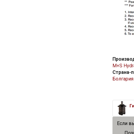
Произво
M+S Hydra
Страна-
Болгария
Г
Если в
Поз