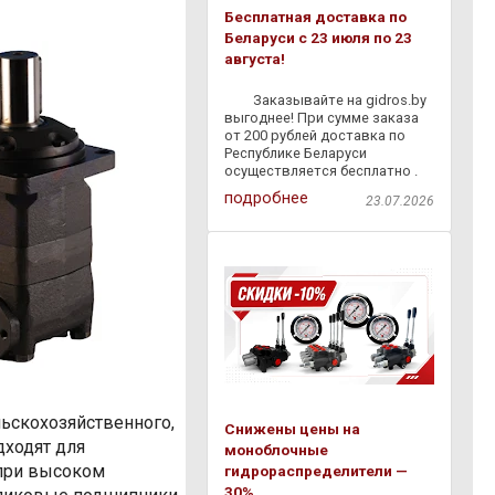
Бесплатная доставка по
Беларуси с 23 июля по 23
августа!
⠀ ⠀ Заказывайте на gidros.by
выгоднее! При сумме заказа
от 200 рублей доставка по
Республике Беларуси
осуществляется бесплатно .
Мы быстро доставим
подробнее
23.07.2026
гидравлическое
оборудование,
комплектующие и расходные
материалы прямо к вам — без
лишних затрат и
ьскохозяйственного,
Снижены цены на
дходят для
моноблочные
 при высоком
гидрораспределители —
30%