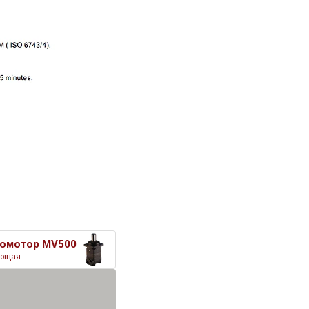
омотор MV500
ющая