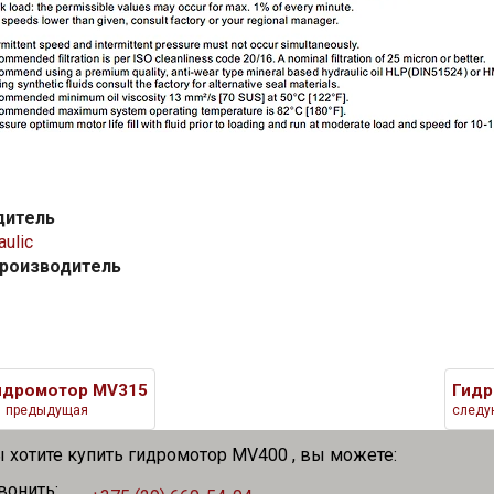
дитель
ulic
производитель
идромотор MV315
Гидр
предыдущая
следу
ы хотите купить гидромотор MV400 , вы можете:
вонить: