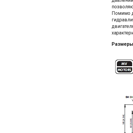
давлении
позволяю
Помимо д
гидравли
двигател
характери
Размеры