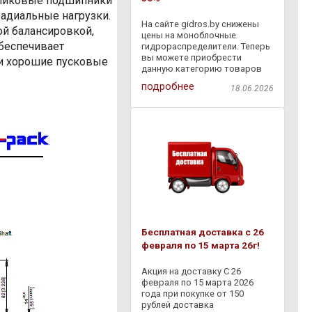
оликовые подшипники
адиальные нагрузки.
На сайте gidros.by снижены
й балансировкой,
цены на моноблочные
беспечивает
гидрораспределители. Теперь
вы можете приобрести
и хорошие пусковые
данную категорию товаров
со скидкой - 30% . Также с
подробнее
18.06.2026
18.06.2026 по 06.07.2026
действует дополнительная
скидка - 10% на товары,
представленные в разделе
Бесплатная доставка с 26
февраля по 15 марта 26г!
Акция на доставку С 26
февраля по 15 марта 2026
года при покупке от 150
рублей доставка