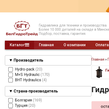
Гидравлика для техники и производства.
Более 10 000 деталей на складе в Минске
Подбор, поставка, гарантия.
Каталог
Главная
О компании
Оплата
Гидрораспределители моноблочные
Гидрораспределители секционные
Гидрораспределители СЕТОР
Гидроклапаны давления
Гидроклапаны обратные
Предохранительные клапаны
Модульные клапаны
Шестеренные делители потока
Насосы НШ
Насосы ручные
Суппорты насосов 2 гр.
Насосы поршневые
Насосы шестеренные
Клапаны концевые
Делители потока клапанные
Гидроклапаны расхода
смотреть все
Главная
»
Производитель
Hydro-pack
20
Г
M+S Hydraulic
170
BHT Hydraulics
4
Гид
Страна-производитель
Болгария
169
Турция
20
оста