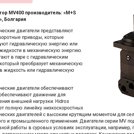
тор MV400 производитель:
«M+S
», Болгария
ческие двигатели представляют
воротные приводы, которые
уют гидравлическую энергию или
жидкости в механическую энергию.
тают в паре с гидравлическим
 который преобразует механическую
в жидкость или гидравлическую
ческие двигатели обеспечивают
 обеспечивают движение для
ния внешней нагрузки. Hidros
ет полную линейку низкоскоростных
ческих двигателей с высоким крутящим моментом для сел
го и промышленного применения. Двигатели серии MV по
ной работы в суровых условиях эксплуатации, например,