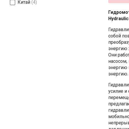
Китай
4
Гидромо
Hydraulic
Гидравли
собой по
преобраз
энергию 
Они рабо
насосом,
энергию 
энергию.
Гидравли
усилие и
перемеще
предлага
гидравли
мобильно
непрерыв