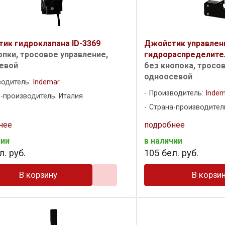
ик гидроклапана ID-3369
Джойстик управлен
опки, тросовое управление,
гидрораспределите
евой
без кнопока, тросо
одноосевой
водитель:
Indemar
Производитель:
Indem
-производитель: Италия
Страна-производител
нее
подробнее
чии
в наличии
. руб.
105
бел. руб.
В корзину
В корзи