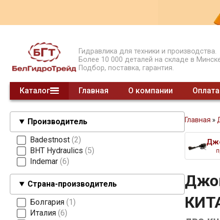
Гидравлика для техники и производства.
Более 10 000 деталей на складе в Минске
Подбор, поставка, гарантия.
Каталог
Главная
О компании
Оплата
Гидрораспределители моноблочные
Гидрораспределители секционные
Гидрораспределители СЕТОР
Гидроклапаны давления
Гидроклапаны обратные
Предохранительные клапаны
Модульные клапаны
Шестеренные делители потока
Насосы НШ
Насосы ручные
Суппорты насосов 2 гр.
Насосы поршневые
Насосы шестеренные
Клапаны концевые
Делители потока клапанные
Гидроклапаны расхода
смотреть все
Главная
»
Производитель
Badestnost
2
BHT Hydraulics
5
п
Indemar
6
Джой
Страна-производитель
КИТ
Болгария
1
Италия
6