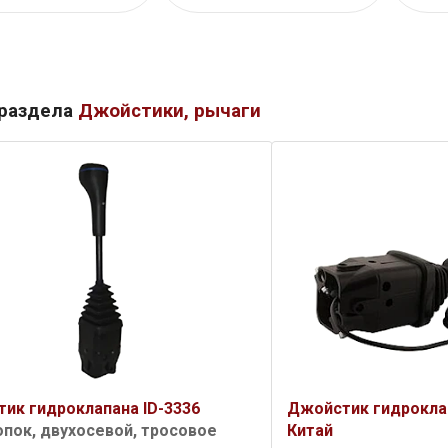
 раздела
Джойстики, рычаги
ик гидроклапана ID-3336
Джойстик гидроклап
опок, двухосевой, тросовое
Китай