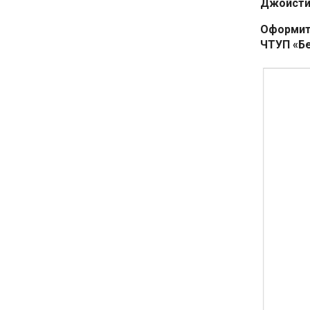
Джойстик
Оформите
ЧТУП «Б