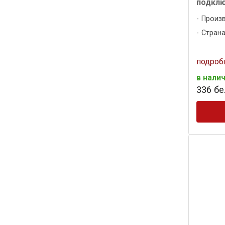
подкл
Произ
Страна
подроб
в нали
336
бел