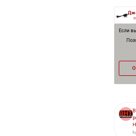
п
Если вы
Поз
О
В
р
H
Б