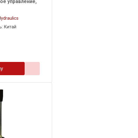
вое управление,
ydraulics
: Китай
ну