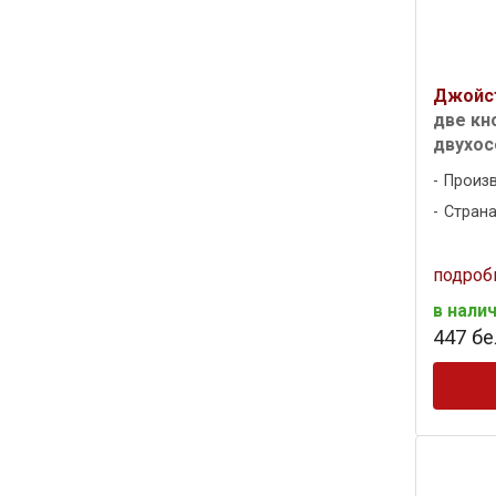
Джойст
две кн
двухос
Произ
Страна
подроб
в нали
447
бел