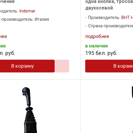
ючение
одна кнопка, тросо
двухосевой
водитель:
Indemar
Производитель:
BHT H
-производитель: Италия
Страна-производитель
нее
подробнее
чии
в наличии
. руб.
195
бел. руб.
В корзину
В корзи