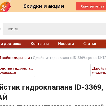
.
 и доставка
Контакты
Новости
Статьи
Джойстики, рычаги
»
Джойстик гидроклапана ID-3369, про-во КИТ
Джойстик гидроклапана ID-3335
редыдущая
следующ
стик гидроклапана ID-3369, 
АЙ