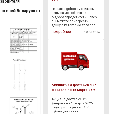
зводителя.
На сайте gidros.by снижены
по всей Беларуси от
цены на моноблочные
гидрораспределители. Теперь
вы можете приобрести
данную категорию товаров
со скидкой - 30% . Также с
подробнее
18.06.2026
18.06.2026 по 06.07.2026
действует дополнительная
скидка - 10% на товары,
представленные в разделе
Бесплатная доставка с 26
февраля по 15 марта 26г!
Акция на доставку С 26
февраля по 15 марта 2026
года при покупке от 150
рублей доставка