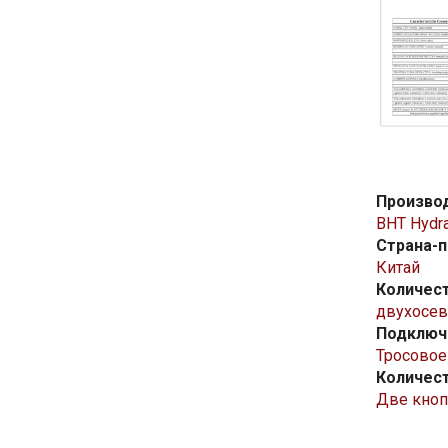
Произво
BHT Hydra
Страна-
Китай
Количес
двухосев
Подключ
Тросовое
Количес
Две кноп