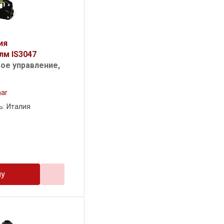
ия
лм IS3047
вое управление,
ar
ь: Италия
ну