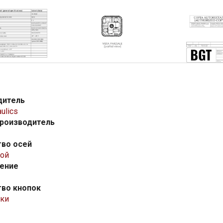
дитель
ulics
производитель
тво осей
ой
ение
тво кнопок
ки