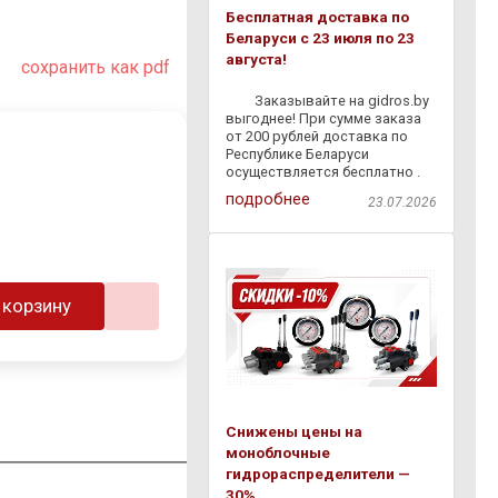
Бесплатная доставка по
Беларуси с 23 июля по 23
августа!
сохранить как pdf
⠀ ⠀ Заказывайте на gidros.by
выгоднее! При сумме заказа
от 200 рублей доставка по
Республике Беларуси
осуществляется бесплатно .
Мы быстро доставим
подробнее
23.07.2026
гидравлическое
оборудование,
комплектующие и расходные
материалы прямо к вам — без
лишних затрат и
 корзину
Снижены цены на
моноблочные
гидрораспределители —
30%