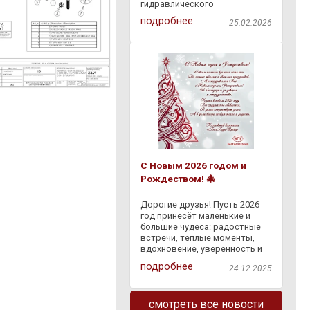
гидравлического
оборудования через
подробнее
25.02.2026
"Европочту" бесплатно по
всей Республике Беларусь.
Доступна оплата наложенным
платежом на ПВЗ "Европочты"
. Заказывайте
С Новым 2026 годом и
Рождеством! 🎄
Дорогие друзья! Пусть 2026
год принесёт маленькие и
большие чудеса: радостные
встречи, тёплые моменты,
вдохновение, уверенность и
светлые перемены. Пусть
подробнее
24.12.2025
сбывается задуманное, а
каждый день дарит что-то
доброе — и в делах, и в жизни.
смотреть все новости
Спасибо, что