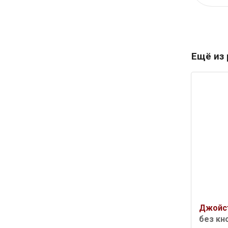
Ещё из
Джойст
без кн