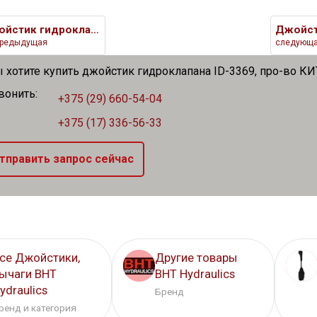
Джойстик гидроклапана ID-3335
редыдущая
следующ
 хотите купить джойстик гидроклапана ID-3369, про-во КИ
вонить:
+375 (29) 660-54-04
+375 (17) 336-56-33
тправить запрос сейчас
се Джойстики,
Другие товары
ычаги BHT
BHT Hydraulics
ydraulics
Бренд
ренд и категория