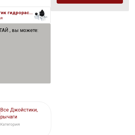
Джойстик гидрораспределителя J
ая
ТАЙ , вы можете:
Все Джойстики,
рычаги
Категория