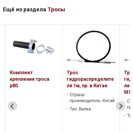
Ещё из раздела
Тросы
Комплект
Трос
Тро
крепления троса
гидрораспределите
гид
p80
ля 1м, пр. в Китае
ля 
M16
Страна-
производитель: Китай
Ст
пр
Тип: Вилка
Ти