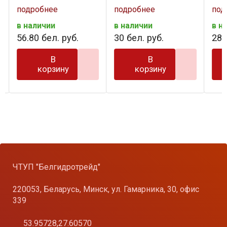
подробнее
подробнее
под
в наличии
в наличии
в н
56
.
80
бел. руб.
30
бел. руб.
28
.
В
В
корзину
корзину
ЧТУП "Белгидротрейд"
220053, Беларусь, Минск, ул. Гамарника, 30, офис
339
53.95728,27.60570