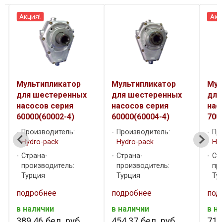
Акция!
Акц
Мультипликатор
Мультипликатор
Мул
для шестеренных
для шестеренных
для
насосов cерия
насосов cерия
нас
60000(60002-4)
60000(60004-4)
700
Производитель:
Производитель:
Пр
Hydro-pack
Hydro-pack
Hy
Страна-
Страна-
Ст
производитель:
производитель:
пр
Турция
Турция
Ту
подробнее
подробнее
под
в наличии
в наличии
в н
389
.
46
бел. руб.
454
.
37
бел. руб.
718