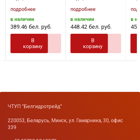
подробнее
подробнее
под
в наличии
в наличии
в н
389
.
46
бел. руб.
448
.
42
бел. руб.
454
В
В
корзину
корзину
ЧТУП "Белгидротрейд"
220053, Беларусь, Минск, ул. Гамарника, 30, офис
339