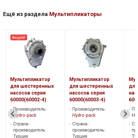
Ещё из раздела
Мультипликаторы
Акция!
Мультипликатор
Мультипликатор
Мул
для шестеренных
для шестеренных
для
насосов cерия
насосов cерия
нас
60000(60002-4)
60000(60003-4)
600
Производитель:
Производитель:
Пр
Hydro-pack
Hydro-pack
Hy
Страна-
Страна-
Ст
производитель:
производитель:
пр
Турция
Турция
Ту