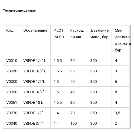
Технические данные:
Код
Обозначение
PILOT
Расход,
Давление
Мин.
RATIO
л/мин
макс., бар
давление
открытия,
бар
V0010
VBPDE 1/4" L
1:5,5
20
350
4
V0020
VBPDE 3/8" L
1:5,5
35
350
3
V0030
VBPDE 1/2"L
1:5
50
350
6
V0050
VBPDE 3/8 "
1:5
45
350
8
V0061
VBPDE 18 L
1:5,5
20
350
4
V0070
VBPDE 1/2"
1:4
70
350
3,5
V0040
VBPDE 3/4"
1:4
100
300
2