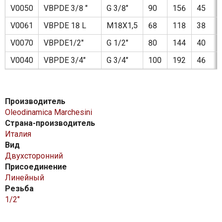
V0050
VBPDE 3/8 "
G 3/8"
90
156
45
V0061
VBPDE 18 L
M18X1,5
68
118
38
V0070
VBPDE1/2"
G 1/2"
80
144
40
V0040
VBPDE 3/4"
G 3/4"
100
192
46
Производитель
Oleodinamica Marchesini
Страна-производитель
Италия
Вид
Двухсторонний
Присоединение
Линейный
Резьба
1/2″