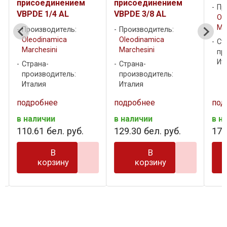
присоединением
присоединением
Пр
C
VBPDE 1/4 AL
VBPDE 3/8 AL
Ol
Ma
Производитель:
Производитель:
Oleodinamica
Oleodinamica
Ст
Marchesini
Marchesini
пр
Ит
Страна-
Страна-
производитель:
производитель:
Италия
Италия
подробнее
подробнее
под
в наличии
в наличии
в н
110
.
61
бел. руб.
129
.
30
бел. руб.
170
В
В
корзину
корзину