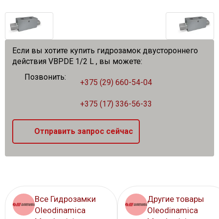
Если вы хотите купить гидрозамок двустороннего
действия VBPDE 1/2 L , вы можете:
Позвонить:
+375 (29) 660-54-04
+375 (17) 336-56-33
Отправить запрос сейчас
Все Гидрозамки
Другие товары
Oleodinamica
Oleodinamica