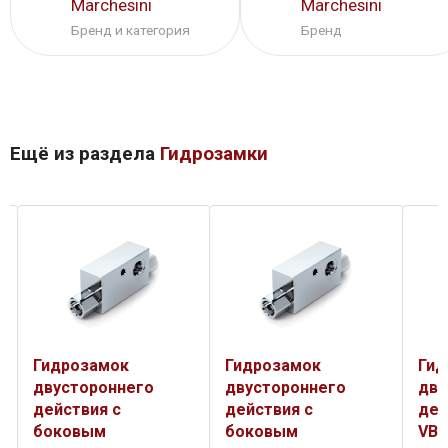
Marchesini
Marchesini
Бренд и категория
Бренд
Ещё из раздела
Гидрозамки
Гидрозамок
Гидрозамок
Гид
двустороннего
двустороннего
дву
действия с
действия с
дей
боковым
боковым
VBA