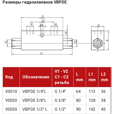
Размеры гидроклапанов VBPDE:
V1 - V2
L
L1
L2
Код
Обозначение
C1 - C2
mm
mm
mm
резьба
V0010
VBPDE 1/4"L
G 1/4"
64
113
36
V0020
VBPDE 3/8"L
G 3/8"
80
128
38
V0030
VBPDE 1/2" L
G 1/2"
90
142
45