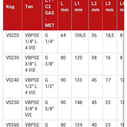
C1 -
L
L1
L2
L3
L4
Код
Тип
C2
mm
mm
mm
mm
m
GAS
-
MET
V0220
VBPSE
G
64
106,5
36
18,5
8
1/4" L
1/4"
4 VIE
V0230
VBPSE
G
80
120
38
16
8
3/8" L
3/8"
4 VIE
V0240
VBPSE
G
90
133
45
17
12,
1/2" L
1/2"
4 VIE
V0250
VBPSE
G
90
148
45
25
12,
3/8" 4
3/8"
VIE
V0260
VBPSE
G
80
134
40
23
18