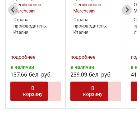
Oleodinamica
Oleodinamica
Ol
Marchesini
Marchesini
Ma
Страна-
Страна-
Ст
производитель:
производитель:
пр
Италия
Италия
Ит
подробнее
подробнее
под
в наличии
в наличии
в н
137
.
66
бел. руб.
239
.
09
бел. руб.
414
В
В
корзину
корзину