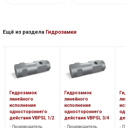
Ещё из раздела
Гидрозамки
Гидрозамок
Гидрозамок
Гид
линейного
линейного
лин
исполнения
исполнения
исп
одностороннего
одностороннего
одн
действия VBPSL 1/2
действия VBPSL 3/4
дей
Производитель:
Производитель:
Пр