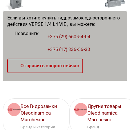
Если вы хотите купить гидрозамок одностороннего
действия VBPSE 1/4 L4 VIE , вы можете:
Позвонить:
+375 (29) 660-54-04
+375 (17) 336-56-33
Отправить запрос сейчас
Все Гидрозамки
Другие товары
Oleodinamica
Oleodinamica
Marchesini
Marchesini
Бренд и категория
Бренд