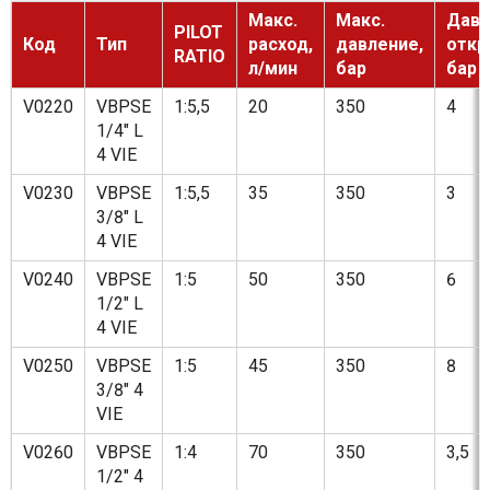
Макс.
Макс.
Давл
PILOT
Код
Тип
расход,
давление,
откр
RATIO
л/мин
бар
бар
V0220
VBPSE
1:5,5
20
350
4
1/4" L
4 VIE
V0230
VBPSE
1:5,5
35
350
3
3/8" L
4 VIE
V0240
VBPSE
1:5
50
350
6
1/2" L
4 VIE
V0250
VBPSE
1:5
45
350
8
3/8" 4
VIE
V0260
VBPSE
1:4
70
350
3,5
1/2" 4