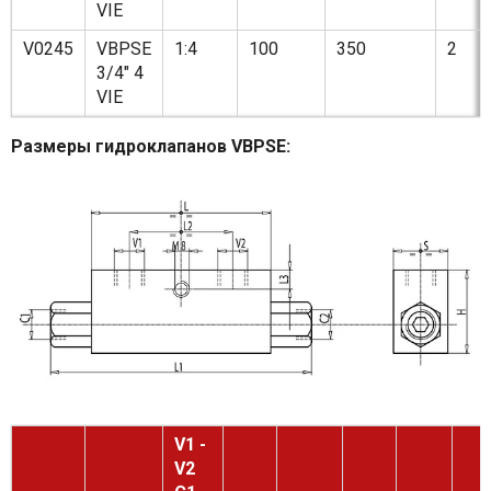
VIE
V0245
VBPSE
1:4
100
350
2
3/4" 4
VIE
Размеры гидроклапанов VBPSE:
V1 -
V2