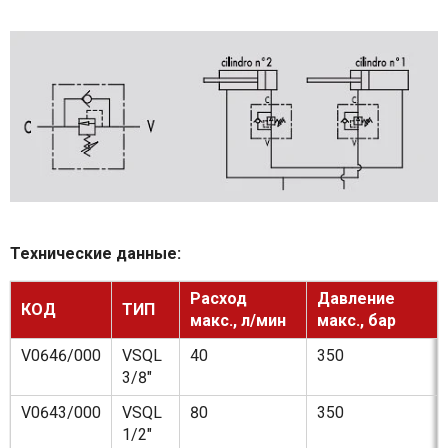
Технические данные:
Расход
Давление
КОД
ТИП
макс., л/мин
макс., бар
V0646/000
VSQL
40
350
3/8"
V0643/000
VSQL
80
350
1/2"