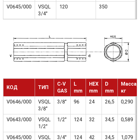
V0645/000
VSQL
120
350
3/4"
C-V
L
HEX
D
Масса,
КОД
ТИП
GAS
mm
mm
mm
кг
V0646/000
VSQL
3/8"
96
24
26,5
0,290
3/8"
V0643/000
VSQL
1/2"
124
32
34,5
0,589
1/2"
V0645/000
VSQL
3/4"
124
42
34,5
1,079