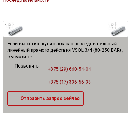
Последовательности
Если вы хотите купить клапан последовательный
линейный прямого действия VSQL 3/4 (80-250 BAR) ,
вы можете:
Позвонить:
+375 (29) 660-54-04
+375 (17) 336-56-33
Отправить запрос сейчас