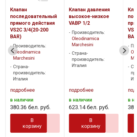
Клапан давления
Клапан
Кла
высокое-низкое
последовательный
выс
VABP 1/2
прямого действия
VAB
VS2C 3/4 (50-400
Производитель:
Пр
BAR)
Oleodinamica
Ol
Marchesini
Ma
Производитель:
Oleodinamica
Страна-
Ст
Marchesini
производитель:
пр
Италия
Ит
Страна-
производитель:
Италия
подробнее
подробнее
под
в наличии
в наличии
в н
623
.
14
бел. руб.
380
.
36
бел. руб.
641
В
В
корзину
корзину