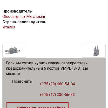
Производитель
Oleodinamica Marchesini
Страна-производитель
Италия
Если вы хотите купить клапан перекрестный
предохранительный 6 портов VMPDI 3/8 , вы
можете:
Позвонить:
+375 (29) 660-54-04
+375 (17) 336-56-33