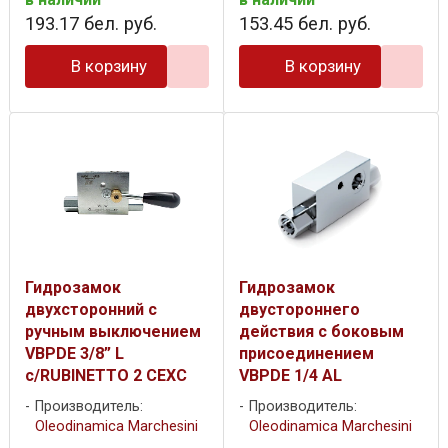
193
.
17
бел. руб.
153
.
45
бел. руб.
В корзину
В корзину
Гидрозамок
Гидрозамок
двухсторонний с
двустороннего
ручным выключением
действия с боковым
VBPDE 3/8” L
присоединением
c/RUBINETTO 2 CEXC
VBPDE 1/4 AL
Производитель:
Производитель:
Oleodinamica Marchesini
Oleodinamica Marchesini