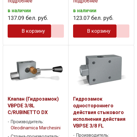
подробнее
подробнее
в наличии
в наличии
137
.
09
бел. руб.
123
.
07
бел. руб.
В корзину
В корзину
Клапан (Гидрозамок)
Гидрозамок
VBPDE 3/8L
одностороннего
C/RUBINETTO DX
действия стыкового
исполнения действия
Производитель:
VBPSE 3/8 FL
Oleodinamica Marchesini
Производитель:
Страна-производитель: