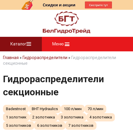
Каталог
Меню
Главная
»
Гидрораспределители
»
Гидрораспределители
секционные
Гидрораспределители
секционные
Badestnost
BHT Hydraulics
100 л/мин
70 л/мин
1 золотник
2 золотника
3 золотника
4 золотника
5 золотников
6 золотников
7 золотников