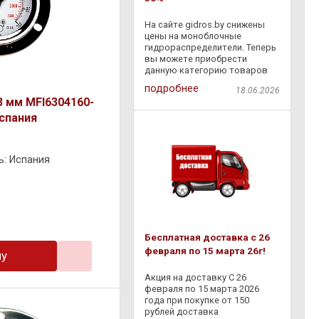
На сайте gidros.by снижены
цены на моноблочные
гидрораспределители. Теперь
вы можете приобрести
данную категорию товаров
со скидкой - 30% . Также с
подробнее
18.06.2026
18.06.2026 по 06.07.2026
 мм MFI6304160-
действует дополнительная
скидка - 10% на товары,
Испания
представленные в разделе
ь: Испания
Бесплатная доставка с 26
февраля по 15 марта 26г!
ну
Акция на доставку С 26
февраля по 15 марта 2026
года при покупке от 150
рублей доставка