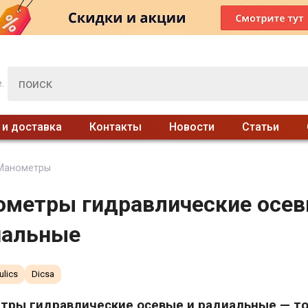
.
 и доставка
Контакты
Новости
Статьи
Манометры
метры гидравлические осев
иальные
ulics
Dicsa
тры гидравлические осевые и радиальные — то