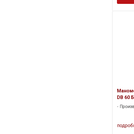
Маноме
DB 60 Б
Произ
подроб