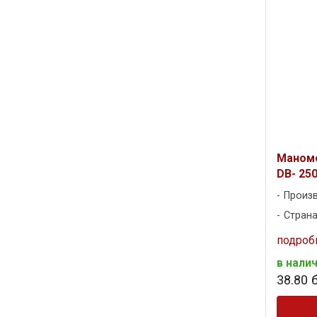
Маноме
DB- 250
Произ
Страна
подроб
в нали
38
.
80
б