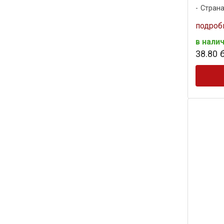
Страна
подроб
в нали
38
.
80
б