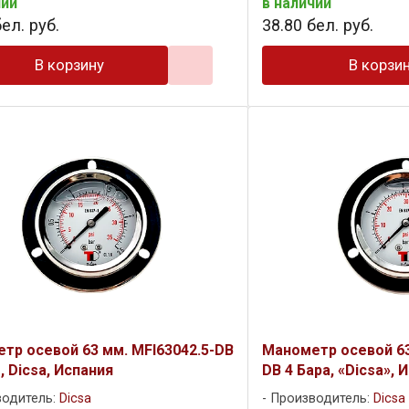
чии
в наличии
ел. руб.
38
.
80
бел. руб.
В корзину
В корзи
тр осевой 63 мм. MFI63042.5-DB
Манометр осевой 63
, Dicsa, Испания
DB 4 Бара, «Dicsa», 
водитель:
Dicsa
Производитель:
Dicsa