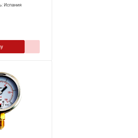
ь: Испания
ну