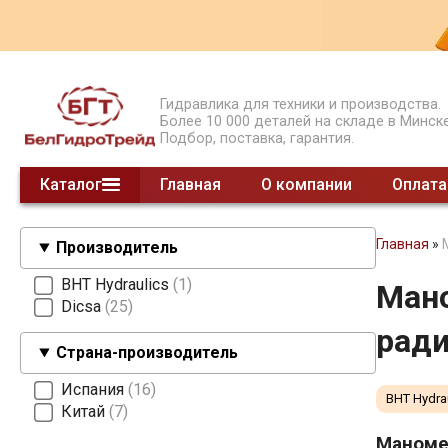
Гидравлика для техники и производства.
Более 10 000 деталей на складе в Минске
Подбор, поставка, гарантия.
Каталог
Главная
О компании
Оплата
Гидрораспределители моноблочные
Гидрораспределители секционные
Гидрораспределители СЕТОР
Гидроклапаны давления
Гидроклапаны обратные
Предохранительные клапаны
Модульные клапаны
Шестеренные делители потока
Насосы НШ
Насосы ручные
Суппорты насосов 2 гр.
Насосы поршневые
Насосы шестеренные
Клапаны концевые
Делители потока клапанные
Гидроклапаны расхода
смотреть все
Главная
»
Производитель
BHT Hydraulics
1
Мано
Dicsa
25
рад
Страна-производитель
Испания
16
BHT Hydra
Китай
7
Маноме