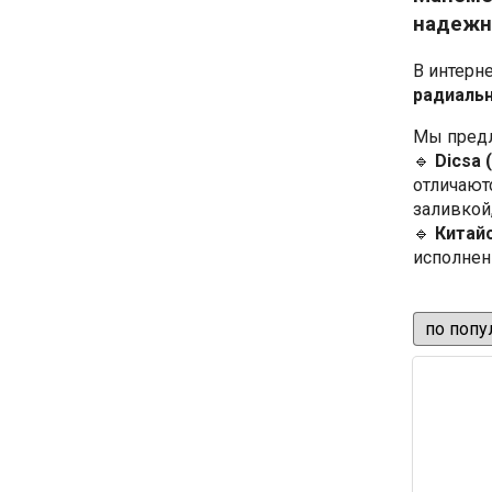
надежн
В интерн
радиаль
Мы предл
🔹
Dicsa 
отличают
заливкой
🔹
Китай
исполнен