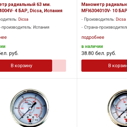
тр радиальный 63 мм.
Манометр радиальн
004V- 4 БАР, Dicsa, Испания
MFI6304010V- 10 БАР
водитель:
Dicsa
Производитель:
Dicsa
-производитель: Испания
Страна-производител
нее
подробнее
чии
в наличии
ел. руб.
38
.
80
бел. руб.
В корзину
В корзи