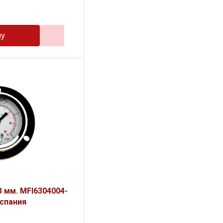
ну
 мм. MFI6304004-
Испания