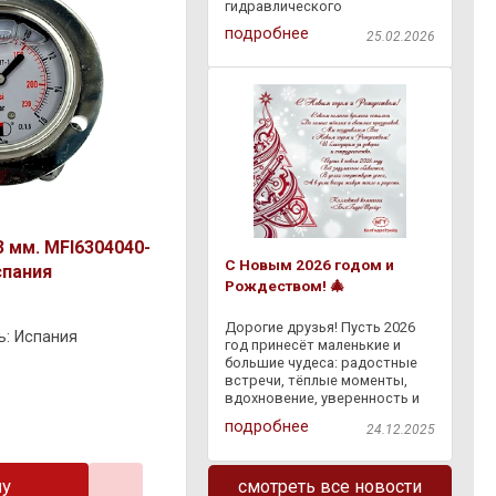
гидравлического
оборудования через
подробнее
25.02.2026
"Европочту" бесплатно по
всей Республике Беларусь.
Доступна оплата наложенным
платежом на ПВЗ "Европочты"
. Заказывайте
 мм. MFI6304040-
С Новым 2026 годом и
спания
Рождеством! 🎄
Дорогие друзья! Пусть 2026
ь: Испания
год принесёт маленькие и
большие чудеса: радостные
встречи, тёплые моменты,
вдохновение, уверенность и
светлые перемены. Пусть
подробнее
24.12.2025
сбывается задуманное, а
каждый день дарит что-то
доброе — и в делах, и в жизни.
ну
смотреть все новости
Спасибо, что