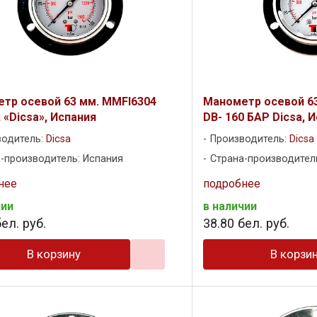
тр осевой 63 мм. MMFI6304
Манометр осевой 63
 «Dicsa», Испания
DB- 160 БАР Dicsa, 
водитель:
Dicsa
Производитель:
Dicsa
-производитель: Испания
Страна-производител
нее
подробнее
чии
в наличии
ел. руб.
38
.
80
бел. руб.
В корзину
В корзи