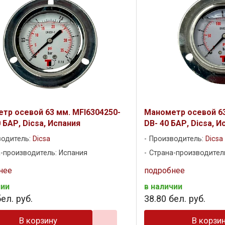
тр осевой 63 мм. MFI6304250-
Манометр осевой 63
 БАР, Dicsa, Испания
DB- 40 БАР, Dicsa, И
водитель:
Dicsa
Производитель:
Dicsa
-производитель: Испания
Страна-производител
нее
подробнее
чии
в наличии
ел. руб.
38
.
80
бел. руб.
В корзину
В корзи