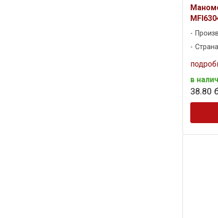
Маноме
MFI6304
Произ
Страна
подроб
в нали
38
.
80
б