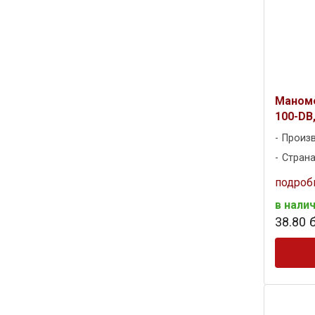
Маноме
100-DB,
Произ
Страна
подроб
в нали
38
.
80
б