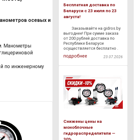
Бесплатная доставка по
Беларуси с 23 июля по 23
августа!
анометров осевых и
⠀ ⠀ Заказывайте на gidros.by
выгоднее! При сумме заказа
от 200 рублей доставка по
Республике Беларуси
м. Манометры
осуществляется бесплатно .
 глицериновой
Мы быстро доставим
подробнее
23.07.2026
гидравлическое
оборудование,
ей по инженерному
комплектующие и расходные
материалы прямо к вам — без
лишних затрат и
Снижены цены на
моноблочные
гидрораспределители —
30%