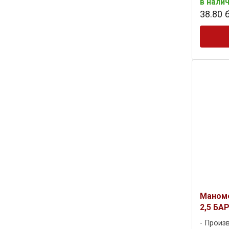
в нали
38
.
80
б
Маноме
2,5 БАР
Произ