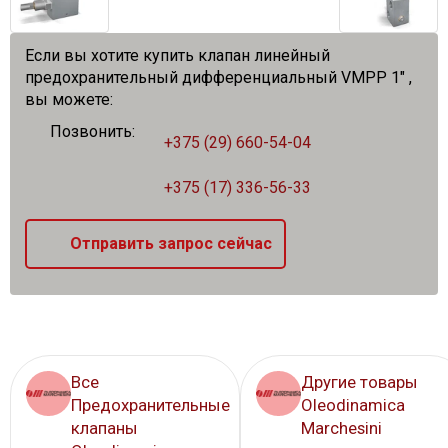
Если вы хотите купить клапан линейный
предохранительный дифференциальный VMPP 1" ,
вы можете:
Позвонить:
+375 (29) 660-54-04
+375 (17) 336-56-33
Отправить запрос сейчас
Все
Другие товары
Предохранительные
Oleodinamica
клапаны
Marchesini