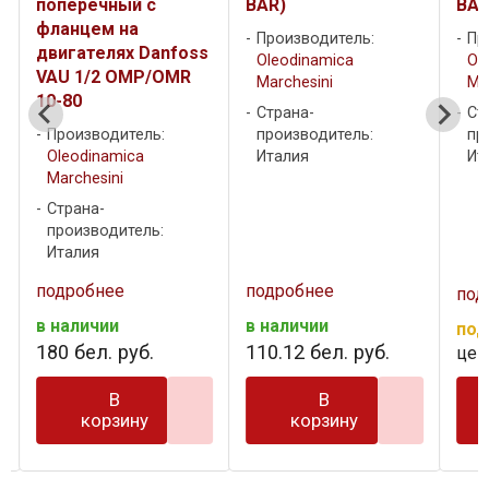
поперечный с
BAR)
BAR
фланцем на
Производитель:
Пр
двигателях Danfoss
Oleodinamica
Ol
VAU 1/2 OMP/OMR
Marchesini
Ma
10-80
Страна-
Ст
Производитель:
производитель:
пр
Oleodinamica
Италия
Ит
Marchesini
Страна-
производитель:
Италия
подробнее
подробнее
под
в наличии
в наличии
под
180
бел. руб.
110
.
12
бел. руб.
цен
В
В
корзину
корзину