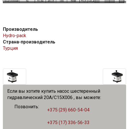
Производитель
Hydro-pack
Страна-производитель
Турция
Если вы хотите купить насос шестеренный
гидравлический 20A/C15X006 , вы можете:
Позвонить:
+375 (29) 660-54-04
+375 (17) 336-56-33