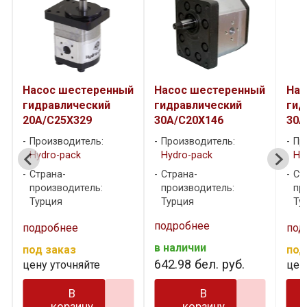
й
Насос шестеренный
Насос шестеренный
Нас
гидравлический
гидравлический
гид
30A/C20X146
30A/C22.5X146
30A
Производитель:
Производитель:
Пр
Hydro-pack
Hydro-pack
Hy
Страна-
Страна-
Ст
производитель:
производитель:
пр
Турция
Турция
Ту
подробнее
под
подробнее
в наличии
в н
под заказ
642
.
98
бел. руб.
642
цену уточняйте
В
В
корзину
корзину