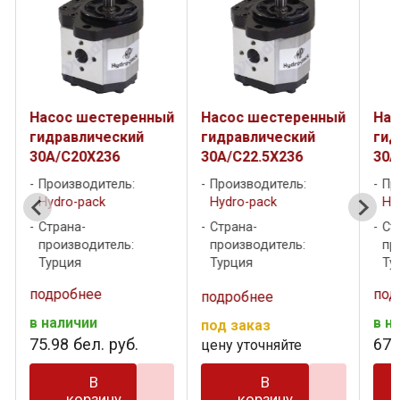
й
Насос шестеренный
Насос шестеренный
Нас
гидравлический
гидравлический
гид
30A/C20X236
30A/C22.5X236
30A
Производитель:
Производитель:
Пр
Hydro-pack
Hydro-pack
Hy
Страна-
Страна-
Ст
производитель:
производитель:
пр
Турция
Турция
Ту
подробнее
под
подробнее
в наличии
в н
под заказ
75
.
98
бел. руб.
670
цену уточняйте
В
В
корзину
корзину