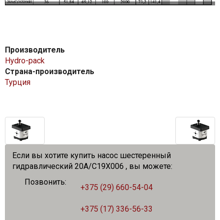
Производитель
Hydro-pack
Страна-производитель
Турция
Если вы хотите купить насос шестеренный
гидравлический 20A/C19X006 , вы можете:
Позвонить:
+375 (29) 660-54-04
+375 (17) 336-56-33