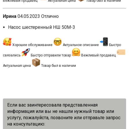
Вежливый продавец
Актуальная цена
Товар был в наличии
Ирина
04.05.2023
Отлично
Насос шестеренный НШ 50М-3
Хорошее обслуживание
Актуальное описание
Быстро
связались
Быстро отправили товар
Вежливый продавец
Актуальная цена
Товар был в наличии
Если вас заинтересовала представленная
информация или вы не нашли нужный товар или
услугу, пожалуйста, позвоните или отправьте запрос
на консультацию: