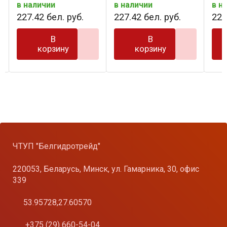
в наличии
в наличии
в н
227
.
42
бел. руб.
227
.
42
бел. руб.
227
В
В
корзину
корзину
ЧТУП "Белгидротрейд"
220053, Беларусь, Минск, ул. Гамарника, 30, офис
339
53.95728,27.60570
+375 (29) 660-54-04