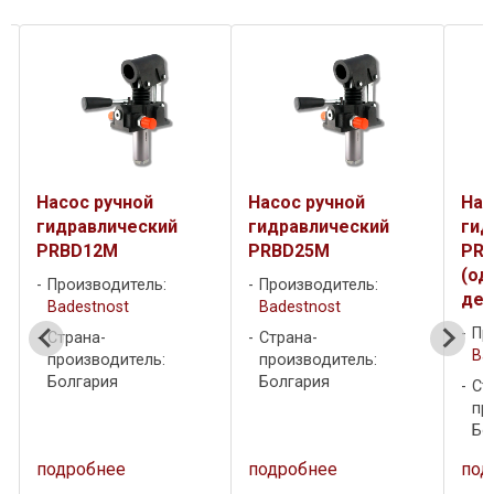
Насос ручной
Насос ручной
Нас
гидравлический
гидравлический
гид
PRBD12M
PRBD25M
PRB
(од
Производитель:
Производитель:
дей
Badestnost
Badestnost
Пр
Страна-
Страна-
Ba
производитель:
производитель:
Болгария
Болгария
Ст
пр
Бо
подробнее
подробнее
под