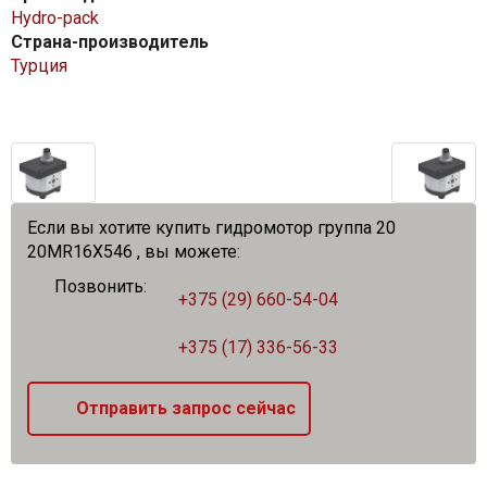
Hydro-pack
Страна-производитель
Турция
Если вы хотите купить гидромотор группа 20
20MR16X546 , вы можете:
Позвонить:
+375 (29) 660-54-04
+375 (17) 336-56-33
Отправить запрос сейчас