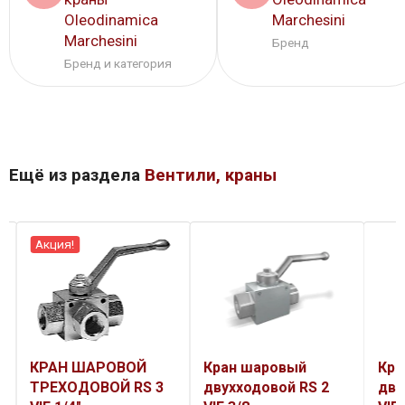
Oleodinamica
Marchesini
Marchesini
Бренд
Бренд и категория
Ещё из раздела
Вентили, краны
Кран шаровый
Кран шаровый
Кра
двухходовой RS 2
двухходовой RS 2
дву