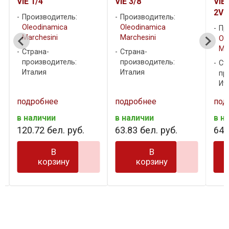
VIE 3/8
VIE 1/2(Аналог RSAP
VIE 
2V 1/2")
Производитель:
Пр
Oleodinamica
Ol
Производитель:
Marchesini
Ma
Oleodinamica
Marchesini
Страна-
Ст
производитель:
пр
Страна-
Италия
Ит
производитель:
Италия
подробнее
подробнее
под
в наличии
в наличии
в н
63
.
83
бел. руб.
64
.
80
бел. руб.
189
В
В
корзину
корзину
…