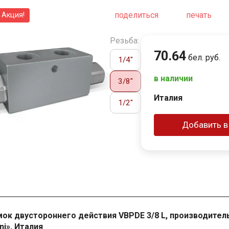
поделиться
печать
Акция!
Резьба:
70
.
64
бел. руб.
1/4″
в наличии
3/8″
Италия
1/2″
Добавить в
ок двустороннего действия VBPDE 3/8 L, производитель
ni», Италия