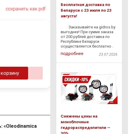
Бесплатная доставка по
сохранить как pdf
Беларуси с 23 июля по 23
августа!
⠀ ⠀ Заказывайте на gidros.by
выгоднее! При сумме заказа
от 200 рублей доставка по
Республике Беларуси
осуществляется бесплатно .
Мы быстро доставим
подробнее
23.07.2026
гидравлическое
оборудование,
комплектующие и расходные
материалы прямо к вам — без
 корзину
лишних затрат и
Снижены цены на
моноблочные
: «Oleodinamica
гидрораспределители —
30%