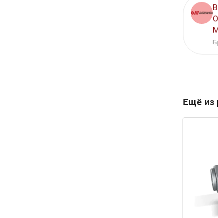
В
O
M
Б
Ещё из