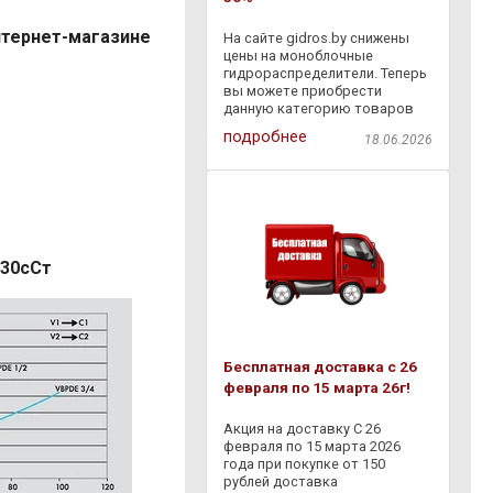
интернет-магазине
На сайте gidros.by снижены
цены на моноблочные
гидрораспределители. Теперь
вы можете приобрести
данную категорию товаров
со скидкой - 30% . Также с
подробнее
18.06.2026
18.06.2026 по 06.07.2026
действует дополнительная
скидка - 10% на товары,
представленные в разделе
 30сСт
Бесплатная доставка с 26
февраля по 15 марта 26г!
Акция на доставку С 26
февраля по 15 марта 2026
года при покупке от 150
рублей доставка