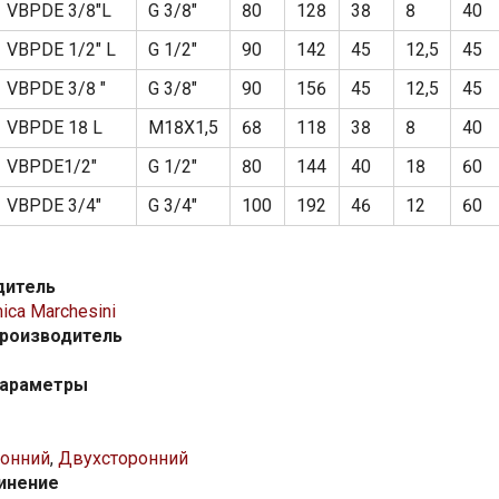
VBPDE 3/8"L
G 3/8"
80
128
38
8
40
VBPDE 1/2" L
G 1/2"
90
142
45
12,5
45
VBPDE 3/8 "
G 3/8"
90
156
45
12,5
45
VBPDE 18 L
M18X1,5
68
118
38
8
40
VBPDE1/2"
G 1/2"
80
144
40
18
60
VBPDE 3/4"
G 3/4"
100
192
46
12
60
дитель
ica Marchesini
производитель
параметры
онний
,
Двухсторонний
инение