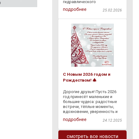
гидравлического
оборудования через
подробнее
25.02.2026
"Европочту" бесплатно по
всей Республике Беларусь.
Доступна оплата наложенным
платежом на ПВЗ "Европочты"
. Заказывайте
С Новым 2026 годом и
Рождеством! 🎄
Дорогие друзья! Пусть 2026
год принесёт маленькие и
большие чудеса: радостные
встречи, тёплые моменты,
вдохновение, уверенность и
светлые перемены. Пусть
подробнее
24.12.2025
сбывается задуманное, а
каждый день дарит что-то
доброе — и в делах, и в жизни.
смотреть все новости
Спасибо, что