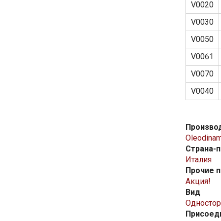
V0020
V0030
V0050
V0061
V0070
V0040
Произво
Oleodinam
Страна-
Италия
Прочие 
Акция!
Вид
Одностор
Присоед