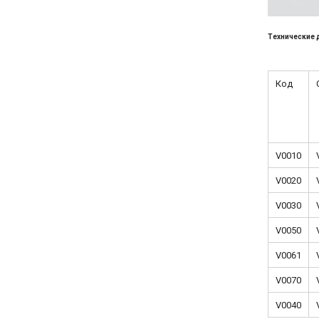
Технические 
Код
V0010
V0020
V0030
V0050
V0061
V0070
V0040