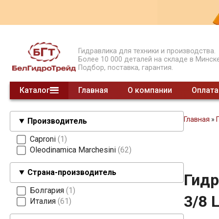
Гидравлика для техники и производства.
Более 10 000 деталей на складе в Минске
Подбор, поставка, гарантия.
Каталог
Главная
О компании
Оплата
Гидрораспределители моноблочные
Гидрораспределители секционные
Гидрораспределители СЕТОР
Гидроклапаны давления
Гидроклапаны обратные
Предохранительные клапаны
Модульные клапаны
Шестеренные делители потока
Насосы НШ
Насосы ручные
Суппорты насосов 2 гр.
Насосы поршневые
Насосы шестеренные
Клапаны концевые
Делители потока клапанные
Гидроклапаны расхода
смотреть все
Главная
»
Производитель
Caproni
1
Oleodinamica Marchesini
62
Страна-производитель
Гидр
Болгария
1
3/8 
Италия
61