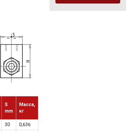
S
Масса,
mm
кг
30
0,636