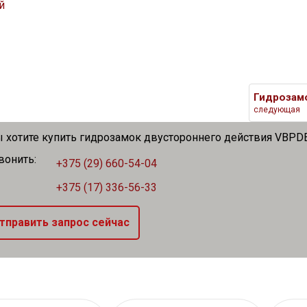
й
следующая
 хотите купить гидрозамок двустороннего действия VBPDE 
вонить:
+375 (29) 660-54-04
+375 (17) 336-56-33
тправить запрос сейчас