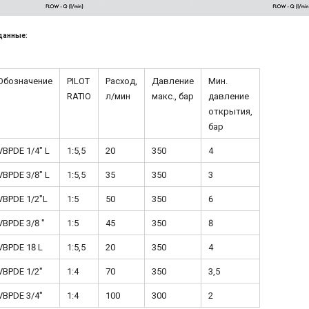
данные:
Обозначение
PILOT
Расход,
Давление
Мин.
RATIO
л/мин
макс., бар
давление
открытия,
бар
VBPDE 1/4" L
1:5,5
20
350
4
VBPDE 3/8" L
1:5,5
35
350
3
VBPDE 1/2"L
1:5
50
350
6
VBPDE 3/8 "
1:5
45
350
8
VBPDE 18 L
1:5,5
20
350
4
VBPDE 1/2"
1:4
70
350
3,5
VBPDE 3/4"
1:4
100
300
2