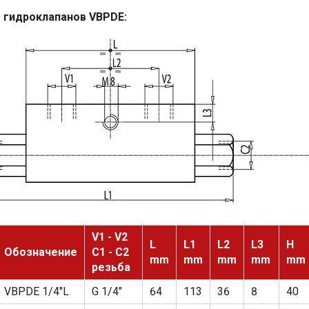
 гидроклапанов VBPDE:
V1 - V2
L
L1
L2
L3
H
Обозначение
C1 - C2
mm
mm
mm
mm
mm
резьба
VBPDE 1/4"L
G 1/4"
64
113
36
8
40