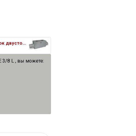
Гидрозамок двустороннего дейст
3/8 L , вы можете: