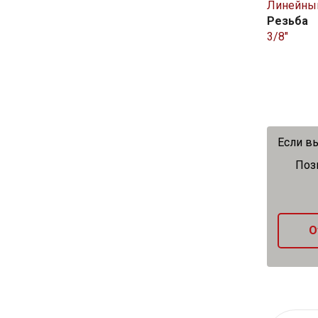
Линейны
Резьба
3/8″
Если вы
Поз
О