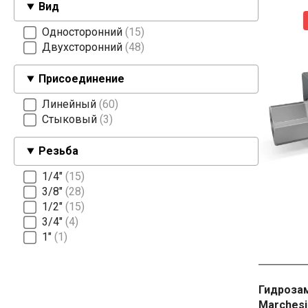
Вид
Односторонний
15
Двухсторонний
48
Присоединение
Линейный
60
Стыковый
3
Резьба
1/4″
15
3/8″
28
1/2″
15
3/4″
4
1″
1
Гидрозам
Marchesi