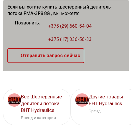
Если вы хотите купить шестеренный делитель
потока FMA-3R8.8G , вы можете:
Позвонить:
+375 (29) 660-54-04
+375 (17) 336-56-33
Отправить запрос сейчас
Все Шестеренные
Другие товары
делители потока
BHT Hydraulics
BHT Hydraulics
Бренд
Бренд и категория