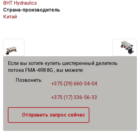
BHT Hydraulics
Страна-производитель
Китай
Если вы хотите купить шестеренный делитель
потока FMA-4R8.8G , вы можете:
Позвонить:
+375 (29) 660-54-04
+375 (17) 336-56-33
Отправить запрос сейчас