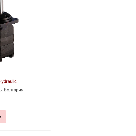
ydraulic
ь: Болгария
у