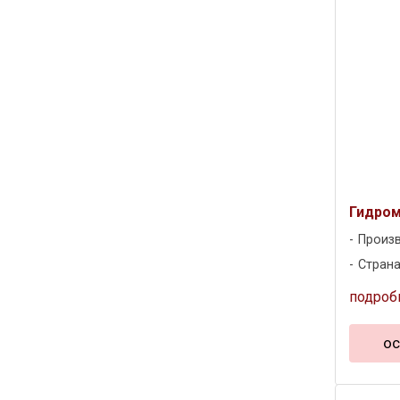
Гидром
Произ
Страна
подроб
ос