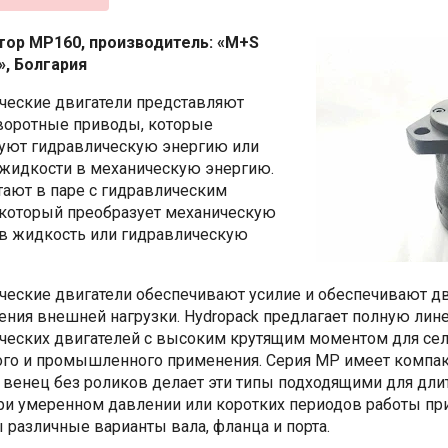
тор MP160, производитель:
«M+S
», Болгария
ческие двигатели представляют
воротные приводы, которые
уют гидравлическую энергию или
жидкости в механическую энергию.
тают в паре с гидравлическим
 который преобразует механическую
в жидкость или гидравлическую
ческие двигатели обеспечивают усилие и обеспечивают д
ния внешней нагрузки. Hydropack предлагает полную лин
ческих двигателей с высоким крутящим моментом для сел
го и промышленного применения. Серия MP имеет компак
 венец без роликов делает эти типы подходящими для дл
ри умеренном давлении или коротких периодов работы пр
 различные варианты вала, фланца и порта.