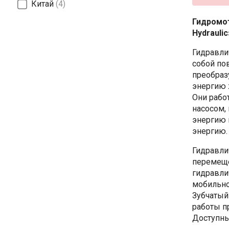
Китай
4
Гидромо
Hydraulic
Гидравли
собой по
преобраз
энергию 
Они рабо
насосом,
энергию 
энергию.
Гидравли
перемеще
гидравли
мобильно
Зубчатый
работы п
Доступны