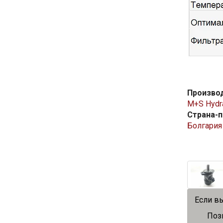
Произво
M+S Hydra
Страна-
Болгария
Если в
Поз