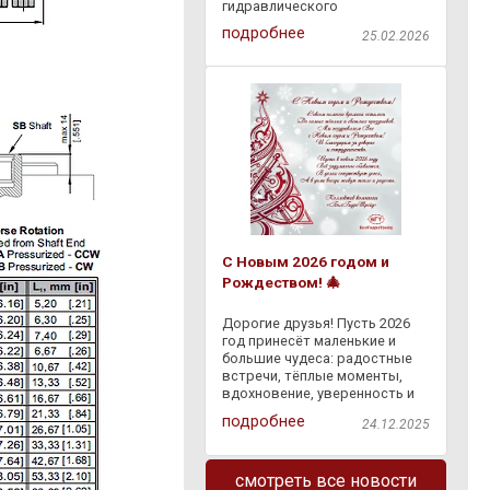
гидравлического
оборудования через
подробнее
25.02.2026
"Европочту" бесплатно по
всей Республике Беларусь.
Доступна оплата наложенным
платежом на ПВЗ "Европочты"
. Заказывайте
С Новым 2026 годом и
Рождеством! 🎄
Дорогие друзья! Пусть 2026
год принесёт маленькие и
большие чудеса: радостные
встречи, тёплые моменты,
вдохновение, уверенность и
светлые перемены. Пусть
подробнее
24.12.2025
сбывается задуманное, а
каждый день дарит что-то
доброе — и в делах, и в жизни.
смотреть все новости
Спасибо, что