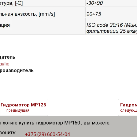
дитель
ulic
производитель
Гидромотор MP125
Гидро
предыдущая
следующ
ы хотите купить гидромотор MP160 , вы можете:
вонить:
+375 (29) 660-54-04