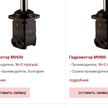
отор MV630
Гидромотор MV800
водитель:
M+S Hydraulic
Производитель:
M+S H
-производитель: Болгария
Страна-производител
нее
подробнее
тавить заявку
оставить заявк