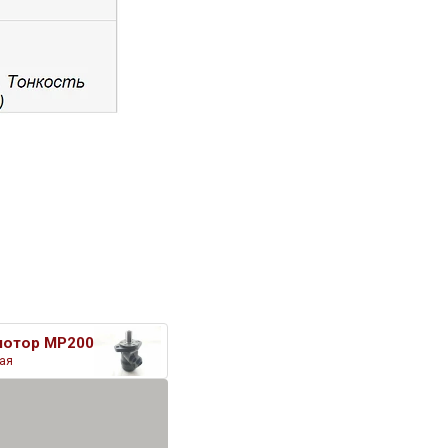
мотор MP200
ая