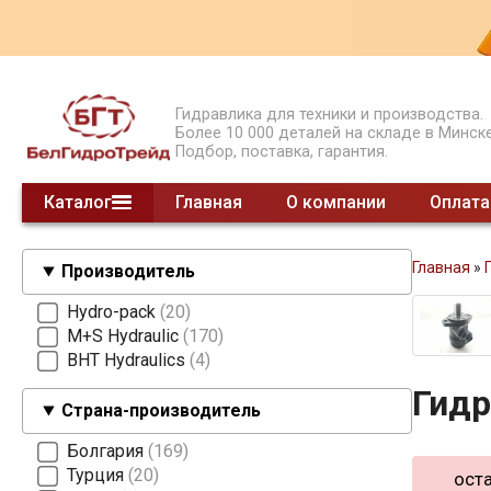
Гидравлика для техники и производства.
Более 10 000 деталей на складе в Минске
Подбор, поставка, гарантия.
Каталог
Главная
О компании
Оплата
Гидрораспределители моноблочные
Гидрораспределители секционные
Гидрораспределители СЕТОР
Гидроклапаны давления
Гидроклапаны обратные
Предохранительные клапаны
Модульные клапаны
Шестеренные делители потока
Насосы НШ
Насосы ручные
Суппорты насосов 2 гр.
Насосы поршневые
Насосы шестеренные
Клапаны концевые
Делители потока клапанные
Гидроклапаны расхода
смотреть все
Главная
»
Производитель
Hydro-pack
20
M+S Hydraulic
170
BHT Hydraulics
4
Гид
Страна-производитель
Болгария
169
Турция
20
оста