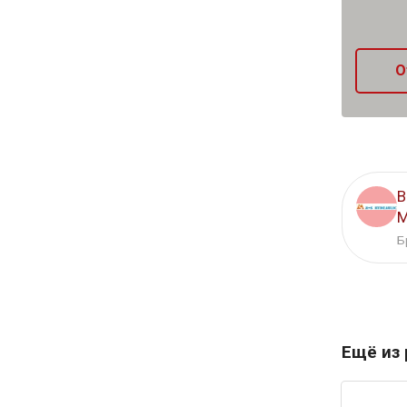
О
В
M
Б
Ещё из