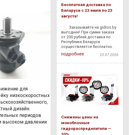
Бесплатная доставка по
Беларуси с 23 июля по 23
августа!
⠀ ⠀ Заказывайте на gidros.by
выгоднее! При сумме заказа
от 200 рублей доставка по
Республике Беларуси
осуществляется бесплатно .
Мы быстро доставим
подробнее
23.07.2026
гидравлическое
оборудование,
комплектующие и расходные
материалы прямо к вам — без
лишних затрат и
вижение для
ейку низкоскоростных
ьскохозяйственного,
тный дизайн.
ительных периодов
Снижены цены на
и высоком давлении.
моноблочные
гидрораспределители —
30%