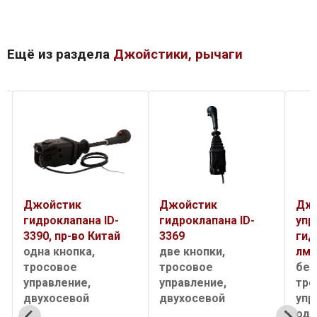
Ещё из раздела
Джойстики, рычаги
Джойстик
Джойстик
Дж
гидроклапана ID-
гидроклапана ID-
упр
3390, пр-во Китай
3369
гид
одна кнопка,
две кнопки,
лм 
тросовое
тросовое
без
управление,
управление,
тро
двухосевой
двухосевой
упр
одн