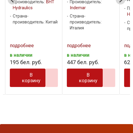
Производитель:
BHT
Производитель:
Hydraulics
Indemar
Пр
Hyd
Страна-
Страна-
производитель: Китай
производитель:
Ст
Италия
пр
подробнее
подробнее
под
в наличии
в наличии
в н
195
бел. руб.
447
бел. руб.
62
б
В
В
корзину
корзину