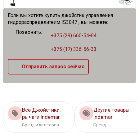
Если вы хотите купить джойстик управления
гидрораспределителм IS3047 , вы можете:
Позвонить:
+375 (29) 660-54-04
+375 (17) 336-56-33
Отправить запрос сейчас
Все Джойстики,
Другие товары
рычаги Indemar
Indemar
Бренд и категория
Бренд