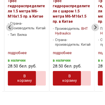
Трос
Трос
Т
те
гидрораспределите
гидрораспределите
г
ля с шаром 1.5
ля с шаром 2.0
л
ае
метра M6-M16x1.5
метра M6-M16x1.5
м
пр. в Китае
пр. в Китае
п
тай
Производитель:
BHT
Производитель:
BHT
Hydraulics
Hydraulics
Страна-
Страна-
производитель: Китай
производитель: Китай
подробнее
подробнее
п
в наличии
в наличии
в
28
.
50
бел. руб.
28
.
50
бел. руб.
2
В
В
корзину
корзину