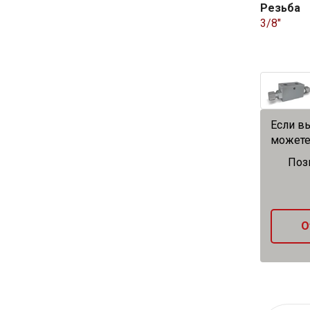
Резьба
3/8″
Если вы
можете
Поз
О