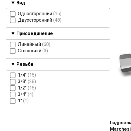
Вид
Односторонний
15
Двухсторонний
48
Присоединение
Линейный
60
Стыковый
3
Резьба
1/4″
15
3/8″
28
1/2″
15
3/4″
4
1″
1
Гидрозам
Marchesi