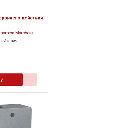
ороннего действия
inamica Marchesini
ь: Италия
ну