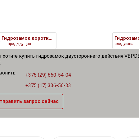
Гидрозамок короткий двусторонн
предыдущая
следующая
 хотите купить гидрозамок двустороннего действия VBPDE 
:
вонить:
+375 (29) 660-54-04
+375 (17) 336-56-33
тправить запрос сейчас