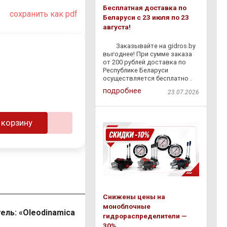
Бесплатная доставка по
сохранить как pdf
Беларуси с 23 июля по 23
августа!
⠀ ⠀ Заказывайте на gidros.by
выгоднее! При сумме заказа
от 200 рублей доставка по
Республике Беларуси
осуществляется бесплатно .
Мы быстро доставим
подробнее
23.07.2026
гидравлическое
оборудование,
комплектующие и расходные
материалы прямо к вам — без
 корзину
лишних затрат и
Снижены цены на
моноблочные
ель: «Oleodinamica
гидрораспределители —
30%