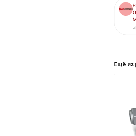
В
O
M
Б
Ещё из