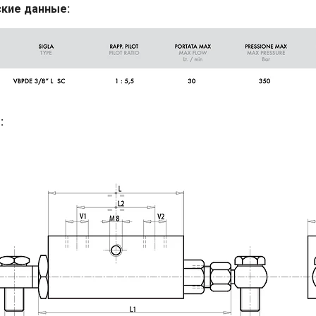
кие данные:
: