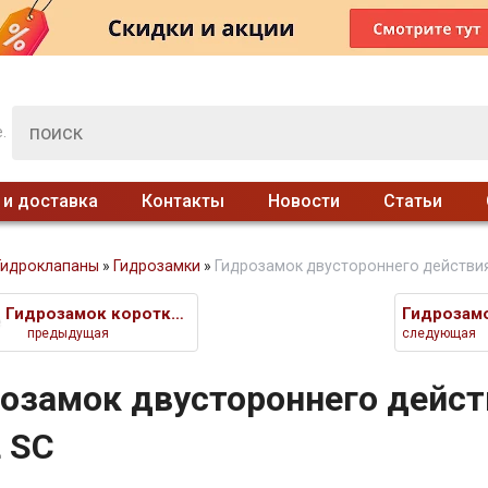
.
 и доставка
Контакты
Новости
Статьи
Гидроклапаны
»
Гидрозамки
»
Гидрозамок двустороннего действия
Гидрозамок короткий двусторонн
предыдущая
следующая
озамок двустороннего дейс
L SC