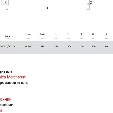
дитель
ica Marchesini
производитель
онний
инение
й