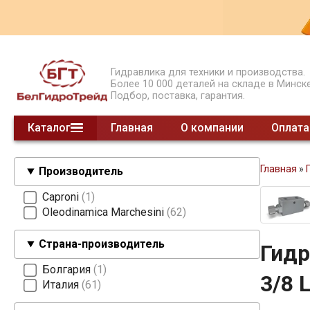
Гидравлика для техники и производства.
Более 10 000 деталей на складе в Минске
Подбор, поставка, гарантия.
Каталог
Главная
О компании
Оплата
Гидрораспределители моноблочные
Гидрораспределители секционные
Гидрораспределители СЕТОР
Гидроклапаны давления
Гидроклапаны обратные
Предохранительные клапаны
Модульные клапаны
Шестеренные делители потока
Насосы НШ
Насосы ручные
Суппорты насосов 2 гр.
Насосы поршневые
Насосы шестеренные
Клапаны концевые
Делители потока клапанные
Гидроклапаны расхода
смотреть все
Главная
»
Производитель
Caproni
1
Oleodinamica Marchesini
62
Страна-производитель
Гидр
Болгария
1
3/8 
Италия
61