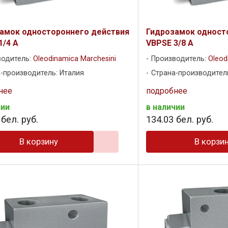
амок одностороннего действия
Гидрозамок одност
1/4 A
VBPSE 3/8 A
водитель:
Oleodinamica Marchesini
Производитель:
Oleod
-производитель: Италия
Страна-производител
нее
подробнее
чии
в наличии
бел. руб.
134
.
03
бел. руб.
В корзину
В корзи