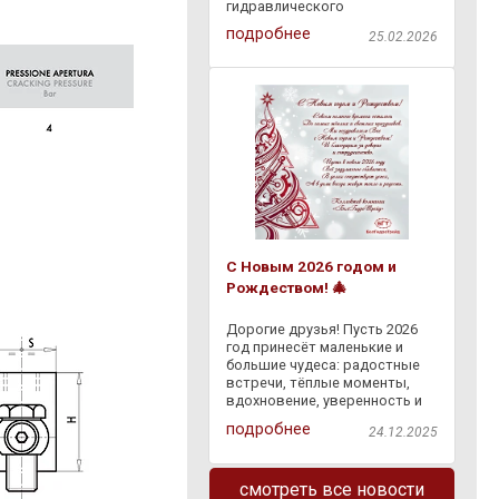
гидравлического
оборудования через
подробнее
25.02.2026
"Европочту" бесплатно по
всей Республике Беларусь.
Доступна оплата наложенным
платежом на ПВЗ "Европочты"
. Заказывайте
С Новым 2026 годом и
Рождеством! 🎄
Дорогие друзья! Пусть 2026
год принесёт маленькие и
большие чудеса: радостные
встречи, тёплые моменты,
вдохновение, уверенность и
светлые перемены. Пусть
подробнее
24.12.2025
сбывается задуманное, а
каждый день дарит что-то
доброе — и в делах, и в жизни.
смотреть все новости
Спасибо, что