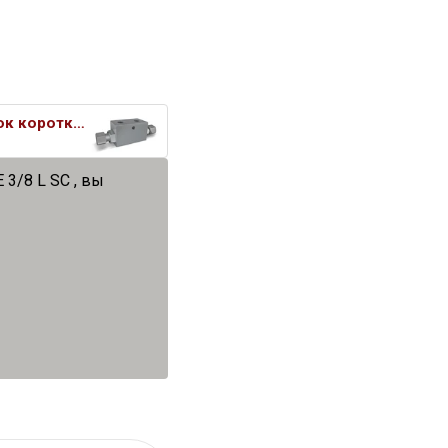
Гидрозамок короткий двусторонн
3/8 L SC , вы