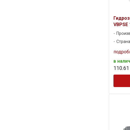
Гидроз
VBPSE 
Произ
Страна
подроб
в нали
110
.
61